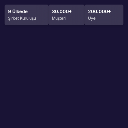
Kaynaklar
9 Ülkede
30.000+
200.000+
Destek:
0 (850) 255 08 26
Şirket Kuruluşu
Müşteri
Üye
Mükellef Mobil ile
Mükellef
artık şirketiniz cebinizde!
ön muha
Uygulamayı İndirin
Robom'