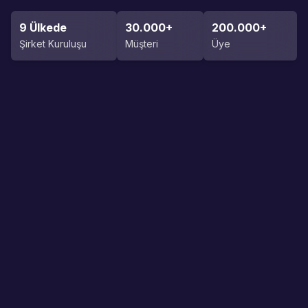
Kaynaklar
9 Ülkede
30.000+
200.000+
Destek:
0 (850) 255 08 26
Şirket Kuruluşu
Müşteri
Üye
Mükellef Mobil ile
Mükellef
artık şirketiniz cebinizde!
ön muha
Uygulamayı İndirin
Robom'