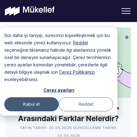
Skip
Sizi daha iyi tanıyıp, sürecinizi kişiselleştirmek için bu
to
web sitesinde çerez kullanıyoruz.
Reddet
content
seçeneğine tıklamanız halinde ilgi alanlarınıza yönelik
özel bir deneyim sunamayacağız. Çerez tercihlerinizi
çerez ayarları kısmından yönetebilir, çerezlerle ilgili
detaylı bilgiye ulaşmak için
Çerez Politikamızı
inceleyebilirsiniz.
Çerez ayarları
Kabul et
Reddet
Açık ve Kapalı Fatura Nedir?
Arasındaki Farklar Nelerdir?
YAYIN TARIHI:
20.05.2026
GÜNCELLEME TARIHI:
20.05.2026