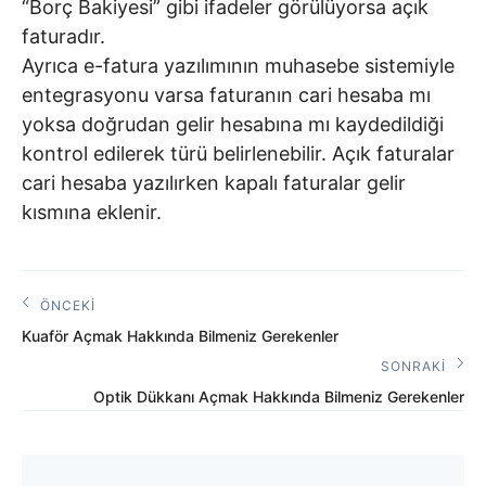
“Borç Bakiyesi” gibi ifadeler görülüyorsa açık
faturadır.
Ayrıca e-fatura yazılımının muhasebe sistemiyle
entegrasyonu varsa faturanın cari hesaba mı
yoksa doğrudan gelir hesabına mı kaydedildiği
kontrol edilerek türü belirlenebilir. Açık faturalar
cari hesaba yazılırken kapalı faturalar gelir
kısmına eklenir.
Yazı
ÖNCEKI
Önceki
gezinmesi
Kuaför Açmak Hakkında Bilmeniz Gerekenler
Yazı:
SONRAKI
Sonraki
Optik Dükkanı Açmak Hakkında Bilmeniz Gerekenler
Yazı: