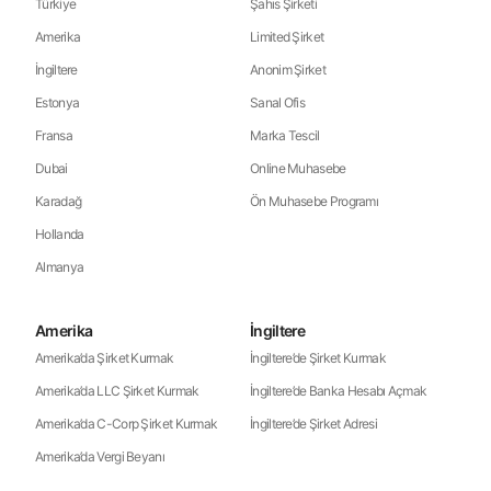
Türkiye
Şahıs Şirketi
Amerika
Limited Şirket
İngiltere
Anonim Şirket
Estonya
Sanal Ofis
Fransa
Marka Tescil
Dubai
Online Muhasebe
Karadağ
Ön Muhasebe Programı
Hollanda
Almanya
Amerika
İngiltere
Amerika’da Şirket Kurmak
İngiltere’de Şirket Kurmak
Amerika’da LLC Şirket Kurmak
İngiltere’de Banka Hesabı Açmak
Amerika’da C-Corp Şirket Kurmak
İngiltere’de Şirket Adresi
Amerika’da Vergi Beyanı