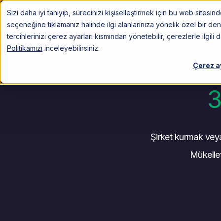
Sizi daha iyi tanıyıp, sürecinizi kişiselleştirmek için bu web sitesi
Hizmetler
Müşt
seçeneğine tıklamanız halinde ilgi alanlarınıza yönelik özel bir 
tercihlerinizi çerez ayarları kısmından yönetebilir, çerezlerle ilgili 
Politikamızı
inceleyebilirsiniz.
Girişimcil
Çerez a
3
Şirket kurmak veya
Mükellef