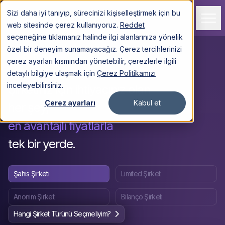
Sizi daha iyi tanıyıp, sürecinizi kişiselleştirmek için bu
Giriş Yapın
web sitesinde çerez kullanıyoruz.
Reddet
seçeneğine tıklamanız halinde ilgi alanlarınıza yönelik
özel bir deneyim sunamayacağız. Çerez tercihlerinizi
Hizmetler
İngiltere
Türkiye
Amerika
çerez ayarları kısmından yönetebilir, çerezlerle ilgili
detaylı bilgiye ulaşmak için
Çerez Politikamızı
TÜRKİYE
inceleyebilirsiniz.
Şirketiniz için ihtiyacınız olan
Çerez ayarları
Kabul et
her şey,
AMERİKA
en avantajlı fiyatlarla
İNGİLTERE
tek bir yerde.
DİĞER
Şahıs Şirketi
Limited Şirket
Müşteriler
Anonim Şirket
Bilanço Şirketi
Fiyatlar
Hangi Şirket Türünü Seçmeliyim?