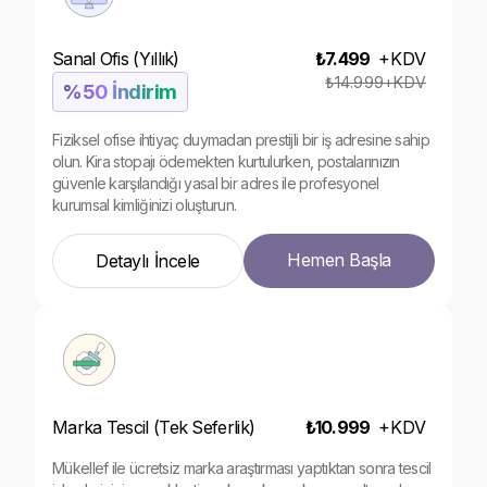
Sanal Ofis (Yıllık)
₺7.499
+
KDV
₺14.999+KDV
%50 İndirim
Fiziksel ofise ihtiyaç duymadan prestijli bir iş adresine sahip
olun. Kira stopajı ödemekten kurtulurken, postalarınızın
güvenle karşılandığı yasal bir adres ile profesyonel
kurumsal kimliğinizi oluşturun.
Hemen Başla
Detaylı İncele
Marka Tescil (Tek Seferlik)
₺10.999
+
KDV
Mükellef ile ücretsiz marka araştırması yaptıktan sonra tescil