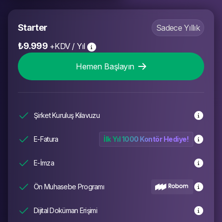
Kaynaklar
Starter
Sadece Yıllık
Destek:
0 (850) 255 08 26
₺9.999
+KDV
/
Yıl
Hemen Başlayın
Mükellef Mobil ile
Mükellef
artık şirketiniz cebinizde!
ön muha
Uygulamayı İndirin
Robom'
Şirket Kuruluş Kılavuzu
E-Fatura
İlk Yıl 1000 Kontör Hediye!
E-İmza
Ön Muhasebe Programı
Dijital Doküman Erişimi