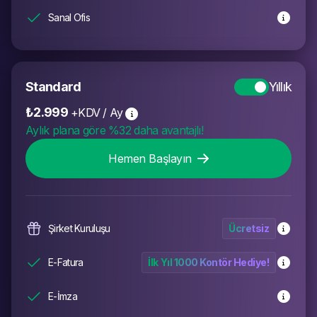
Sanal Ofis
Standard
Yıllık
₺2.999
+KDV
/
Ay
Aylık plana göre %32 daha avantajlı!
Hemen Başlayın
Şirket Kuruluşu
Ücretsiz
E-Fatura
İlk Yıl 1000 Kontör Hediye!
E-İmza