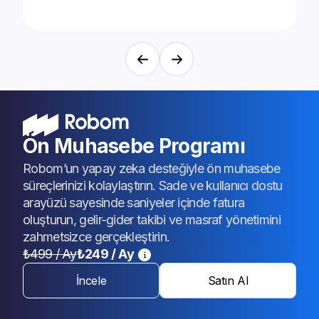
Ön Muhasebe Programı
Robom’un yapay zeka desteğiyle ön muhasebe
süreçlerinizi kolaylaştırın. Sade ve kullanıcı dostu
arayüzü sayesinde saniyeler içinde fatura
oluşturun, gelir-gider takibi ve masraf yönetimini
zahmetsizce gerçekleştirin.
₺499 / Ay
₺249
/
Ay
İncele
Satın Al