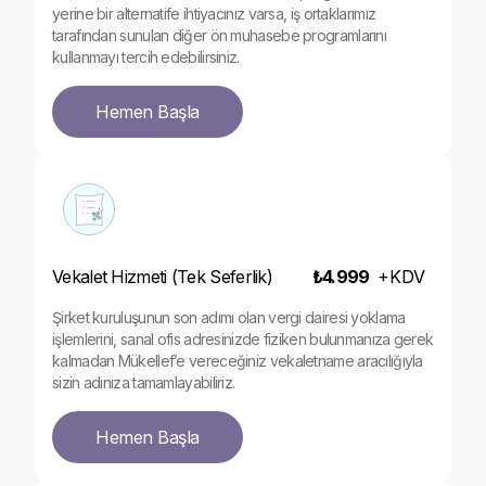
yerine bir alternatife ihtiyacınız varsa, iş ortaklarımız
tarafından sunulan diğer ön muhasebe programlarını
kullanmayı tercih edebilirsiniz.
Hemen Başla
Vekalet Hizmeti (Tek Seferlik)
₺4.999
+
KDV
Şirket kuruluşunun son adımı olan vergi dairesi yoklama
işlemlerini, sanal ofis adresinizde fiziken bulunmanıza gerek
kalmadan Mükellef’e vereceğiniz vekaletname aracılığıyla
sizin adınıza tamamlayabiliriz.
Hemen Başla