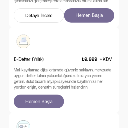
işlemlerinizi gerçekleştirerek markanızı koruma altına alın.
Hemen Başla
Detaylı İncele
E-Defter (Yıllık)
₺9.999
+
KDV
Mali kayıtlarınızı dijital ortamda güvenle saklayın, mevzuata
uygun defter tutma yükümlülüğünüzü kolayca yerine
getirin. Bulut tabanlı altyapı sayesinde kayıtlarınıza her
yerden erişin, denetim süreçlerini hızlandırın.
Hemen Başla