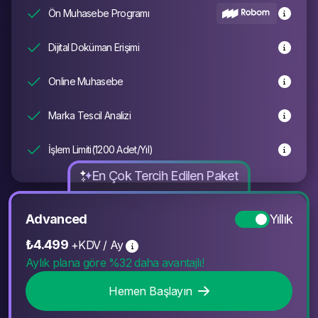
Ön Muhasebe Programı
Dijital Doküman Erişimi
Online Muhasebe
Marka Tescil Analizi
İşlem Limiti(1200 Adet/Yıl)
En Çok Tercih Edilen Paket
Advanced
Yıllık
₺4.499
+KDV
/
Ay
Aylık plana göre %32 daha avantajlı!
Hemen Başlayın