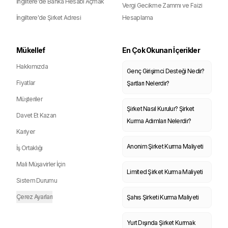
İngiltere'de Banka Hesabı Açmak
Vergi Gecikme Zammı ve Faizi
İngiltere'de Şirket Adresi
Hesaplama
Mükellef
En Çok Okunan İçerikler
Hakkımızda
Genç Girişimci Desteği Nedir?
Fiyatlar
Şartları Nelerdir?
Müşteriler
Şirket Nasıl Kurulur? Şirket
Davet Et Kazan
Kurma Adımları Nelerdir?
Kariyer
Anonim Şirket Kurma Maliyeti
İş Ortaklığı
Mali Müşavirler İçin
Limited Şirket Kurma Maliyeti
Sistem Durumu
Çerez Ayarları
Şahıs Şirketi Kurma Maliyeti
Yurt Dışında Şirket Kurmak