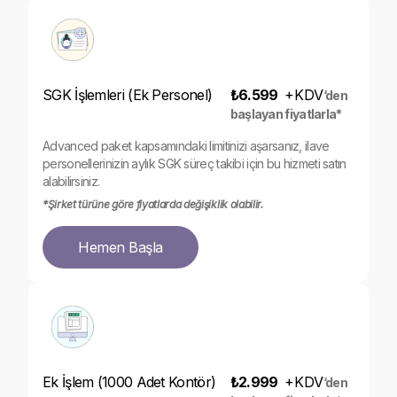
SGK İşlemleri (Ek Personel)
₺6.599
+
KDV
‘den
başlayan fiyatlarla*
Advanced paket kapsamındaki limitinizi aşarsanız, ilave
personellerinizin aylık SGK süreç takibi için bu hizmeti satın
alabilirsiniz.
*Şirket türüne göre fiyatlarda değişiklik olabilir.
Hemen Başla
Ek İşlem (1000 Adet Kontör)
₺2.999
+
KDV
‘den