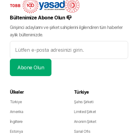
Bültenimize Abone Olun 📪
Girişimci adaylarını ve şirket sahiplerini ilgilendiren tüm haberler
aylık bültenimizde.
Ülkeler
Türkiye
Türkiye
Şahıs Şirketi
Amerika
Limited Şirket
İngiltere
Anonim Şirket
Estonya
Sanal Ofis