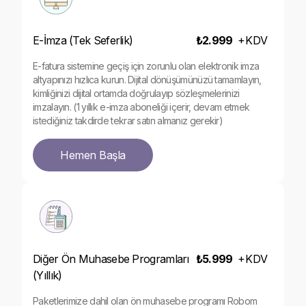
E-İmza (Tek Seferlik)
₺2.999
+
KDV
E-fatura sistemine geçiş için zorunlu olan elektronik imza
altyapınızı hızlıca kurun. Dijital dönüşümünüzü tamamlayın,
kimliğinizi dijital ortamda doğrulayıp sözleşmelerinizi
imzalayın. (1 yıllık e-imza aboneliği içerir, devam etmek
istediğiniz takdirde tekrar satın almanız gerekir)
Hemen Başla
Diğer Ön Muhasebe Programları
₺5.999
+
KDV
(Yıllık)
Paketlerimize dahil olan ön muhasebe programı Robom