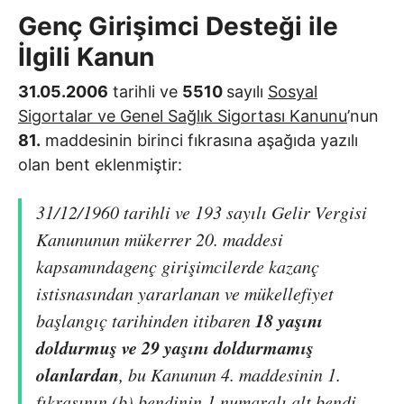
Genç Girişimci Desteği ile
İlgili Kanun
31.05.2006
tarihli ve
5510
sayılı
Sosyal
Sigortalar ve Genel Sağlık Sigortası Kanunu
’nun
81.
maddesinin birinci fıkrasına aşağıda yazılı
olan bent eklenmiştir:
31/12/1960 tarihli ve 193 sayılı Gelir Vergisi
Kanununun mükerrer 20. maddesi
kapsamında
genç girişimcilerde kazanç
istisnasından yararlanan ve mükellefiyet
18 yaşını
başlangıç tarihinden itibaren
doldurmuş ve 29 yaşını doldurmamış
olanlardan
, bu Kanunun 4. maddesinin 1.
fıkrasının (b) bendinin 1 numaralı alt bendi