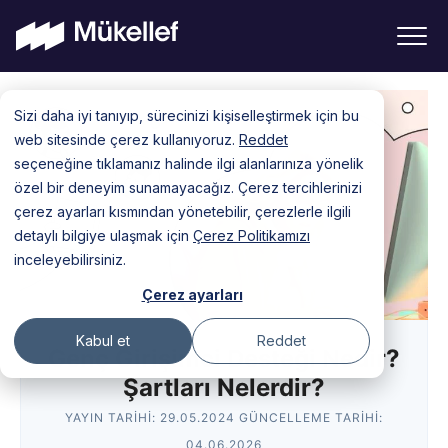
Skip
Sizi daha iyi tanıyıp, sürecinizi kişiselleştirmek için bu
to
web sitesinde çerez kullanıyoruz.
Reddet
content
seçeneğine tıklamanız halinde ilgi alanlarınıza yönelik
özel bir deneyim sunamayacağız. Çerez tercihlerinizi
çerez ayarları kısmından yönetebilir, çerezlerle ilgili
detaylı bilgiye ulaşmak için
Çerez Politikamızı
inceleyebilirsiniz.
Çerez ayarları
Kabul et
Reddet
Genç Girişimci Desteği Nedir?
Şartları Nelerdir?
YAYIN TARIHI:
29.05.2024
GÜNCELLEME TARIHI:
04.06.2026