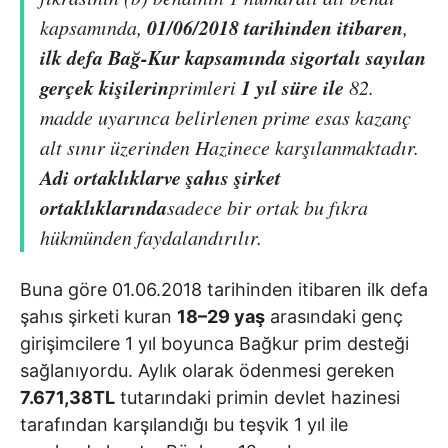
01/06/2018 tarihinden itibaren
kapsamında,
,
ilk defa Bağ-Kur kapsamında sigortalı sayılan
gerçek kişilerin
1 yıl süre ile
primleri
82.
madde uyarınca belirlenen prime esas kazanç
alt sınır üzerinden Hazinece karşılanmaktadır.
Adi ortaklıklar
ve
şahıs şirket
ortaklıklarında
sadece bir ortak bu fıkra
hükmünden faydalandırılır.
Buna göre
01.06.2018 tarihinden itibaren ilk defa
şahıs şirketi kuran
18–29 yaş
arasındaki genç
girişimcilere 1 yıl boyunca Bağkur prim desteği
sağlanıyordu. Aylık olarak ödenmesi gereken
7.671,38
TL
tutarındaki
primin
devlet hazinesi
tarafından karşılandığı bu teşvik 1 yıl ile