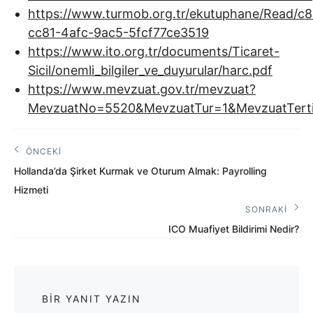
https://www.turmob.org.tr/ekutuphane/Read/c
cc81-4afc-9ac5-5fcf77ce3519
https://www.ito.org.tr/documents/Ticaret-
Sicil/onemli_bilgiler_ve_duyurular/harc.pdf
https://www.mevzuat.gov.tr/mevzuat?
MevzuatNo=5520&MevzuatTur=1&MevzuatTert
Yazı
ÖNCEKI
Önceki
gezinmesi
Hollanda’da Şirket Kurmak ve Oturum Almak: Payrolling
Yazı:
Hizmeti
SONRAKI
Sonraki
ICO Muafiyet Bildirimi Nedir?
Yazı:
BIR YANIT YAZIN