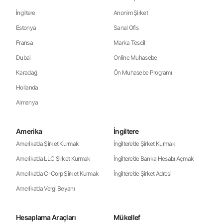
İngiltere
Anonim Şirket
Estonya
Sanal Ofis
Fransa
Marka Tescil
Dubai
Online Muhasebe
Karadağ
Ön Muhasebe Programı
Hollanda
Almanya
Amerika
İngiltere
Amerika’da Şirket Kurmak
İngiltere’de Şirket Kurmak
Amerika’da LLC Şirket Kurmak
İngiltere’de Banka Hesabı Açmak
Amerika’da C-Corp Şirket Kurmak
İngiltere’de Şirket Adresi
Amerika’da Vergi Beyanı
Hesaplama Araçları
Mükellef