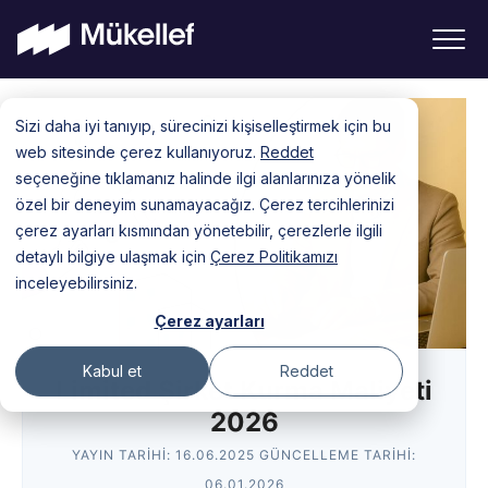
Skip
Sizi daha iyi tanıyıp, sürecinizi kişiselleştirmek için bu
to
web sitesinde çerez kullanıyoruz.
Reddet
content
seçeneğine tıklamanız halinde ilgi alanlarınıza yönelik
özel bir deneyim sunamayacağız. Çerez tercihlerinizi
çerez ayarları kısmından yönetebilir, çerezlerle ilgili
detaylı bilgiye ulaşmak için
Çerez Politikamızı
inceleyebilirsiniz.
Çerez ayarları
Kabul et
Reddet
Limited Şirket Kurma Maliyeti
2026
YAYIN TARIHI:
16.06.2025
GÜNCELLEME TARIHI:
06.01.2026