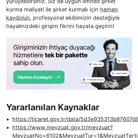
yürüyebilirsiniz. Siz de uygun limited şirket
kurma maliyeti ile şirket kurmak için
hemen
kaydolun
, profesyonel ekibimizin desteğiyle
hayalinizdeki girişim fikrini hayata geçirin!
Yararlanılan Kaynaklar
https://ticaret.gov.tr/data/5d3e935313b87607d8
https://www.mevzuat.gov.tr/mevzuat?
MevzuatNo=6102&MevzuatTur=1&MevzuatTert