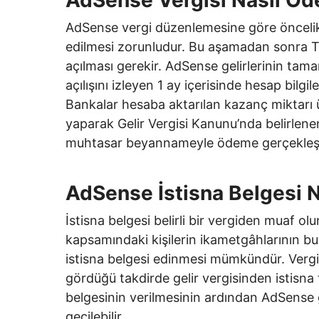
AdSense vergi düzenlemesine göre öncelikl
edilmesi zorunludur. Bu aşamadan sonra T
açılması gerekir. AdSense gelirlerinin ta
açılışını izleyen 1 ay içerisinde hesap bilgil
Bankalar hesaba aktarılan kazanç miktarı ü
yaparak Gelir Vergisi Kanunu’nda belirlen
muhtasar beyannameyle ödeme gerçekleşti
AdSense İstisna Belgesi Na
İstisna belgesi belirli bir vergiden muaf ol
kapsamındaki kişilerin ikametgâhlarının b
istisna belgesi edinmesi mümkündür. Vergi 
gördüğü takdirde gelir vergisinden istisna 
belgesinin verilmesinin ardından AdSense 
geçilebilir.