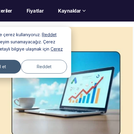
eriler
Fiyatlar
Kaynaklar
nde çerez kullanıyoruz.
Reddet
deneyim sunamayacağız. Çerez
detaylı bilgiye ulaşmak için
Çerez
 et
Reddet