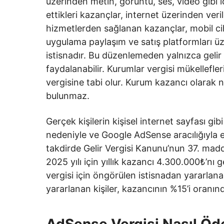
üzerinden metin, görüntü, ses, video gibi iç
ettikleri kazançlar, internet üzerinden veril
hizmetlerden sağlanan kazançlar, mobil cih
uygulama paylaşım ve satış platformları üze
istisnadır. Bu düzenlemeden yalnızca gelir 
faydalanabilir. Kurumlar vergisi mükellefler
vergisine tabi olur. Kurum kazancı olarak ni
bulunmaz.
Gerçek kişilerin kişisel internet sayfası gib
nedeniyle ve Google AdSense aracılığıyla eld
takdirde Gelir Vergisi Kanunu’nun 37. madde
2025 yılı için yıllık kazancı 4.300.000₺’nı g
vergisi için öngörülen istisnadan yararlan
yararlanan kişiler, kazancının %15’i oranı
AdSense Vergisi Nasıl Öd