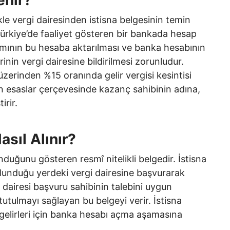
e vergi dairesinden istisna belgesinin temin
ürkiye’de faaliyet gösteren bir bankada hesap
mamının bu hesaba aktarılması ve banka hesabının
erinin vergi dairesine bildirilmesi zorunludur.
zerinden %15 oranında gelir vergisi kesintisi
en esaslar çerçevesinde kazanç sahibinin adına,
rir.
sıl Alınır?
unduğunu gösteren resmî nitelikli belgedir. İstisna
ulunduğu yerdeki vergi dairesine başvurarak
dairesi başvuru sahibinin talebini uygun
tutulmayı sağlayan bu belgeyi verir. İstisna
gelirleri için banka hesabı açma aşamasına