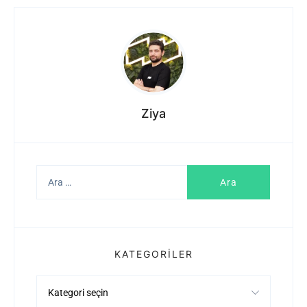
Ziya
Arama:
KATEGORILER
Kategoriler