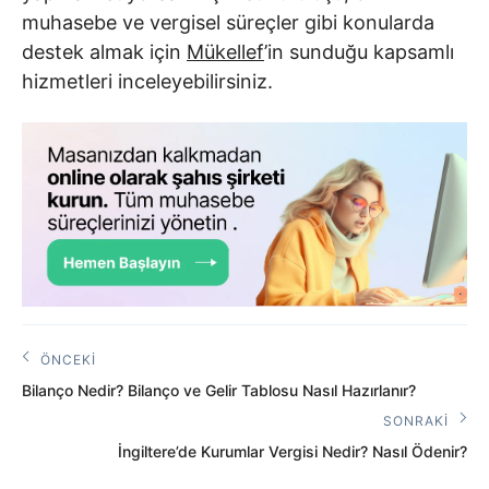
muhasebe ve vergisel süreçler gibi konularda
destek almak için
Mükellef
’in sunduğu kapsamlı
hizmetleri inceleyebilirsiniz.
Yazı
ÖNCEKI
Önceki
gezinmesi
Bilanço Nedir? Bilanço ve Gelir Tablosu Nasıl Hazırlanır?
Yazı:
SONRAKI
Sonraki
İngiltere’de Kurumlar Vergisi Nedir? Nasıl Ödenir?
Yazı: