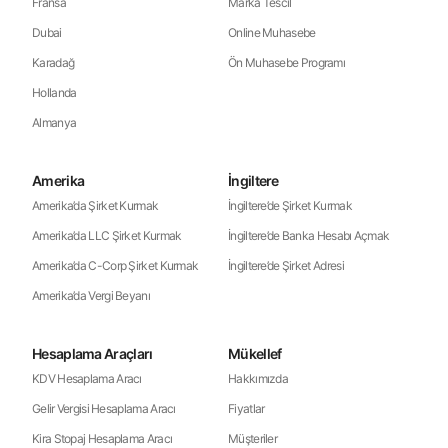
Fransa
Marka Tescil
Dubai
Online Muhasebe
Karadağ
Ön Muhasebe Programı
Hollanda
Almanya
Amerika
İngiltere
Amerika’da Şirket Kurmak
İngiltere’de Şirket Kurmak
Amerika’da LLC Şirket Kurmak
İngiltere’de Banka Hesabı Açmak
Amerika’da C-Corp Şirket Kurmak
İngiltere’de Şirket Adresi
Amerika’da Vergi Beyanı
Hesaplama Araçları
Mükellef
KDV Hesaplama Aracı
Hakkımızda
Gelir Vergisi Hesaplama Aracı
Fiyatlar
Kira Stopaj Hesaplama Aracı
Müşteriler