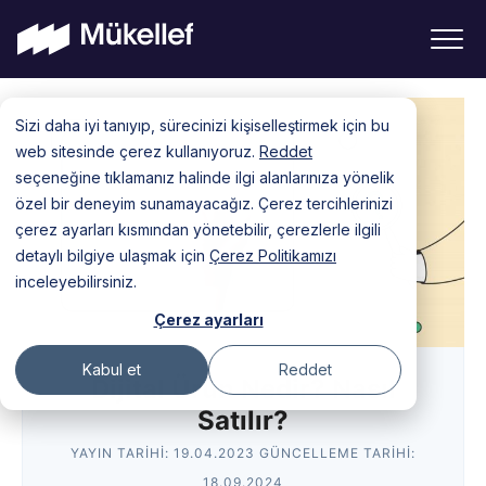
Skip
Sizi daha iyi tanıyıp, sürecinizi kişiselleştirmek için bu
to
web sitesinde çerez kullanıyoruz.
Reddet
content
seçeneğine tıklamanız halinde ilgi alanlarınıza yönelik
özel bir deneyim sunamayacağız. Çerez tercihlerinizi
çerez ayarları kısmından yönetebilir, çerezlerle ilgili
detaylı bilgiye ulaşmak için
Çerez Politikamızı
inceleyebilirsiniz.
Çerez ayarları
Kabul et
Reddet
Dijital Ürün Nedir? Nasıl
Satılır?
YAYIN TARIHI:
19.04.2023
GÜNCELLEME TARIHI:
18.09.2024