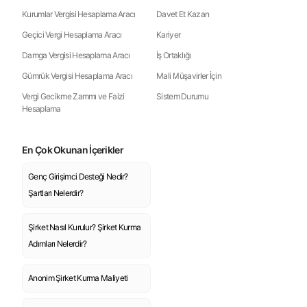
Kurumlar Vergisi Hesaplama Aracı
Davet Et Kazan
Geçici Vergi Hesaplama Aracı
Kariyer
Damga Vergisi Hesaplama Aracı
İş Ortaklığı
Gümrük Vergisi Hesaplama Aracı
Mali Müşavirler İçin
Vergi Gecikme Zammı ve Faizi
Sistem Durumu
Hesaplama
En Çok Okunan İçerikler
Genç Girişimci Desteği Nedir?
Şartları Nelerdir?
Şirket Nasıl Kurulur? Şirket Kurma
Adımları Nelerdir?
Anonim Şirket Kurma Maliyeti