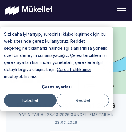
Skip
Sizi daha iyi tanıyıp, sürecinizi kişiselleştirmek için bu
to
web sitesinde çerez kullanıyoruz.
Reddet
content
seçeneğine tıklamanız halinde ilgi alanlarınıza yönelik
özel bir deneyim sunamayacağız. Çerez tercihlerinizi
çerez ayarları kısmından yönetebilir, çerezlerle ilgili
detaylı bilgiye ulaşmak için
Çerez Politikamızı
inceleyebilirsiniz.
Çerez ayarları
Kabul et
Reddet
E-Fatura Geçiş Hadleri 2026
YAYIN TARIHI:
23.03.2026
GÜNCELLEME TARIHI:
23.03.2026