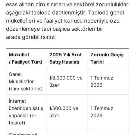
esas alınan ciro sınırları ve sektörel zorunluluklar
aşağıdaki tabloda özetlenmiştir. Tabloda genel
mükellefleri ve faaliyet konusu nedeniyle özel
düzenlemeye tabi başlıca sektörleri bir
arada görebilirsiniz:
Mükellef
2025 Yılı Brüt
Zorunlu Geçiş
/ Faaliyet Türü
Satış Hasılatı
Tarihi
Genel
₺3.000.000 ve
1 Temmuz
Mükellefler
üzeri
2026
(tüm sektörler)
İnternet
üzerinden satış
₺500.000 ve
1 Temmuz
yapanlar (e-
üzeri
2026
ticaret)
Gayrimenkul