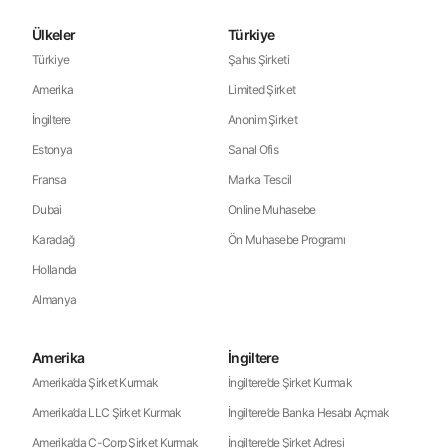
Ülkeler
Türkiye
Türkiye
Şahıs Şirketi
Amerika
Limited Şirket
İngiltere
Anonim Şirket
Estonya
Sanal Ofis
Fransa
Marka Tescil
Dubai
Online Muhasebe
Karadağ
Ön Muhasebe Programı
Hollanda
Almanya
Amerika
İngiltere
Amerika’da Şirket Kurmak
İngiltere’de Şirket Kurmak
Amerika’da LLC Şirket Kurmak
İngiltere’de Banka Hesabı Açmak
Amerika’da C-Corp Şirket Kurmak
İngiltere’de Şirket Adresi