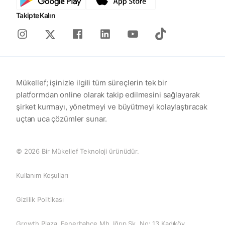
Takipte Kalın
Instagram
Facebook
Linkedin
Youtube
Tiktok
X
Mükellef; işinizle ilgili tüm süreçlerin tek bir
platformdan online olarak takip edilmesini sağlayarak
şirket kurmayı, yönetmeyi ve büyütmeyi kolaylaştıracak
uçtan uca çözümler sunar.
© 2026 Bir Mükellef Teknoloji ürünüdür.
Kullanım Koşulları
Gizlilik Politikası
Growth Plaza, Fenerbahçe Mh. Iğrıp Sk. No: 13 Kadıköy,