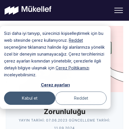
Skip
Sizi daha iyi tanıyıp, sürecinizi kişiselleştirmek için bu
to
web sitesinde çerez kullanıyoruz.
Reddet
content
seçeneğine tıklamanız halinde ilgi alanlarınıza yönelik
özel bir deneyim sunamayacağız. Çerez tercihlerinizi
çerez ayarları kısmından yönetebilir, çerezlerle ilgili
detaylı bilgiye ulaşmak için
Çerez Politikamızı
inceleyebilirsiniz.
Çerez ayarları
Kabul et
Reddet
2023 Yılı e-Fatura Geçiş
Zorunluluğu
YAYIN TARIHI:
07.06.2023
GÜNCELLEME TARIHI:
11.09.2024