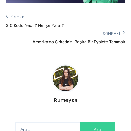
Yazı
ÖNCEKI
Önceki
gezinmesi
SIC Kodu Nedir? Ne İşe Yarar?
Yazı:
SONRAKI
Sonraki
Amerika’da Şirketinizi Başka Bir Eyalete Taşımak
Yazı:
Rumeysa
Arama: