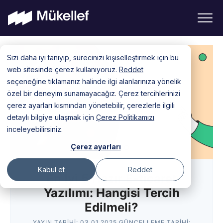
Skip
Sizi daha iyi tanıyıp, sürecinizi kişiselleştirmek için bu
to
web sitesinde çerez kullanıyoruz.
Reddet
content
seçeneğine tıklamanız halinde ilgi alanlarınıza yönelik
özel bir deneyim sunamayacağız. Çerez tercihlerinizi
çerez ayarları kısmından yönetebilir, çerezlerle ilgili
detaylı bilgiye ulaşmak için
Çerez Politikamızı
inceleyebilirsiniz.
Çerez ayarları
Kabul et
Reddet
En İyi 5 Hazır E-ticaret
Yazılımı: Hangisi Tercih
Edilmeli?
YAYIN TARIHI:
03.01.2025
GÜNCELLEME TARIHI: