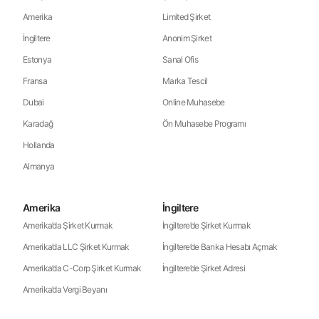
Amerika
Limited Şirket
İngiltere
Anonim Şirket
Estonya
Sanal Ofis
Fransa
Marka Tescil
Dubai
Online Muhasebe
Karadağ
Ön Muhasebe Programı
Hollanda
Almanya
Amerika
İngiltere
Amerika’da Şirket Kurmak
İngiltere’de Şirket Kurmak
Amerika’da LLC Şirket Kurmak
İngiltere’de Banka Hesabı Açmak
Amerika’da C-Corp Şirket Kurmak
İngiltere’de Şirket Adresi
Amerika’da Vergi Beyanı