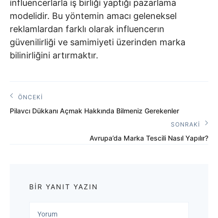
influencerlarla iş birliği yaptığı pazarlama
modelidir. Bu yöntemin amacı geleneksel
reklamlardan farklı olarak influencerın
güvenilirliği ve samimiyeti üzerinden marka
bilinirliğini artırmaktır.
Yazı
ÖNCEKI
Önceki
gezinmesi
Pilavcı Dükkanı Açmak Hakkında Bilmeniz Gerekenler
Yazı:
SONRAKI
Sonraki
Avrupa’da Marka Tescili Nasıl Yapılır?
Yazı:
BIR YANIT YAZIN