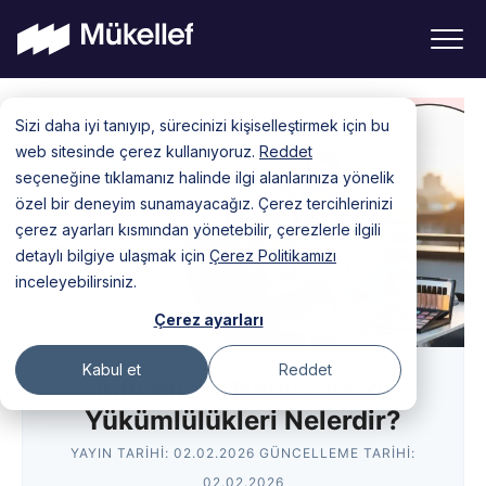
Skip
Sizi daha iyi tanıyıp, sürecinizi kişiselleştirmek için bu
to
web sitesinde çerez kullanıyoruz.
Reddet
content
seçeneğine tıklamanız halinde ilgi alanlarınıza yönelik
özel bir deneyim sunamayacağız. Çerez tercihlerinizi
çerez ayarları kısmından yönetebilir, çerezlerle ilgili
detaylı bilgiye ulaşmak için
Çerez Politikamızı
inceleyebilirsiniz.
Çerez ayarları
Kabul et
Reddet
Influencer Nedir? Vergi
Yükümlülükleri Nelerdir?
YAYIN TARIHI:
02.02.2026
GÜNCELLEME TARIHI:
02.02.2026