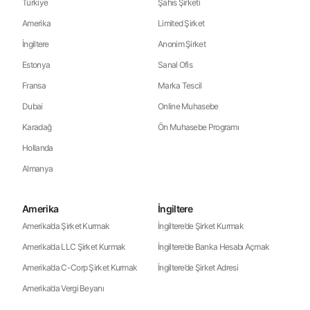
Türkiye
Şahıs Şirketi
Amerika
Limited Şirket
İngiltere
Anonim Şirket
Estonya
Sanal Ofis
Fransa
Marka Tescil
Dubai
Online Muhasebe
Karadağ
Ön Muhasebe Programı
Hollanda
Almanya
Amerika
İngiltere
Amerika’da Şirket Kurmak
İngiltere’de Şirket Kurmak
Amerika’da LLC Şirket Kurmak
İngiltere’de Banka Hesabı Açmak
Amerika’da C-Corp Şirket Kurmak
İngiltere’de Şirket Adresi
Amerika’da Vergi Beyanı