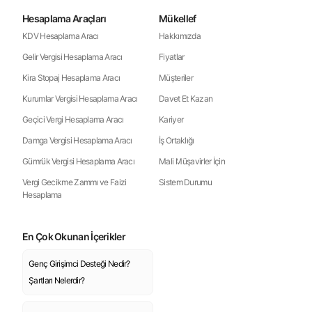
Hesaplama Araçları
Mükellef
KDV Hesaplama Aracı
Hakkımızda
Gelir Vergisi Hesaplama Aracı
Fiyatlar
Kira Stopaj Hesaplama Aracı
Müşteriler
Kurumlar Vergisi Hesaplama Aracı
Davet Et Kazan
Geçici Vergi Hesaplama Aracı
Kariyer
Damga Vergisi Hesaplama Aracı
İş Ortaklığı
Gümrük Vergisi Hesaplama Aracı
Mali Müşavirler İçin
Vergi Gecikme Zammı ve Faizi
Sistem Durumu
Hesaplama
En Çok Okunan İçerikler
Genç Girişimci Desteği Nedir?
Şartları Nelerdir?