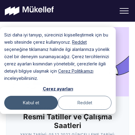
Skip
Sizi daha iyi tanıyıp, sürecinizi kişiselleştirmek için bu
to
web sitesinde çerez kullanıyoruz.
Reddet
content
seçeneğine tıklamanız halinde ilgi alanlarınıza yönelik
özel bir deneyim sunamayacağız. Çerez tercihlerinizi
çerez ayarları kısmından yönetebilir, çerezlerle ilgili
detaylı bilgiye ulaşmak için
Çerez Politikamızı
inceleyebilirsiniz.
Çerez ayarları
Kabul et
Reddet
İngiltere’deki Şirketler için
Resmi Tatiller ve Çalışma
Saatleri
YAYIN TARIHI:
05.12.2022
GÜNCELLEME TARIHI: