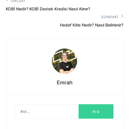
Yazı
ÖNCEKI
Önceki
gezinmesi
KOBİ Nedir? KOBİ Destek Kredisi Nasıl Alınır?
Yazı:
SONRAKI
Sonraki
Hedef Kitle Nedir? Nasıl Belirlenir?
Yazı:
Emrah
Arama: