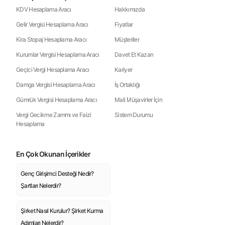
KDV Hesaplama Aracı
Hakkımızda
Gelir Vergisi Hesaplama Aracı
Fiyatlar
Kira Stopaj Hesaplama Aracı
Müşteriler
Kurumlar Vergisi Hesaplama Aracı
Davet Et Kazan
Geçici Vergi Hesaplama Aracı
Kariyer
Damga Vergisi Hesaplama Aracı
İş Ortaklığı
Gümrük Vergisi Hesaplama Aracı
Mali Müşavirler İçin
Vergi Gecikme Zammı ve Faizi
Sistem Durumu
Hesaplama
En Çok Okunan İçerikler
Genç Girişimci Desteği Nedir?
Şartları Nelerdir?
Şirket Nasıl Kurulur? Şirket Kurma
Adımları Nelerdir?