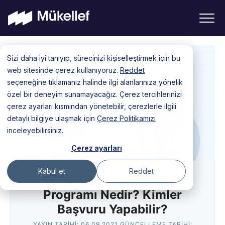
Skip
Sizi daha iyi tanıyıp, sürecinizi kişiselleştirmek için bu
to
web sitesinde çerez kullanıyoruz.
Reddet
content
seçeneğine tıklamanız halinde ilgi alanlarınıza yönelik
özel bir deneyim sunamayacağız. Çerez tercihlerinizi
çerez ayarları kısmından yönetebilir, çerezlerle ilgili
detaylı bilgiye ulaşmak için
Çerez Politikamızı
inceleyebilirsiniz.
Çerez ayarları
Kabul et
Reddet
İŞGEM/TEKMER Destek
Programı Nedir? Kimler
Başvuru Yapabilir?
YAYIN TARIHI:
06.09.2021
GÜNCELLEME TARIHI: