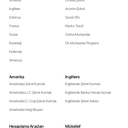
Amerika
Limited Şirket
İngiltere
Anonim Şirket
Estonya
Sanal Ofis
Fransa
Marka Tescil
Dubai
Online Muhasebe
Karadağ
Ön Muhasebe Programı
Hollanda
Almanya
Amerika
İngiltere
Amerika’da Şirket Kurmak
İngiltere’de Şirket Kurmak
Amerika’da LLC Şirket Kurmak
İngiltere’de Banka Hesabı Açmak
Amerika’da C-Corp Şirket Kurmak
İngiltere’de Şirket Adresi
Amerika’da Vergi Beyanı
Hesaplama Araçları
Mükellef