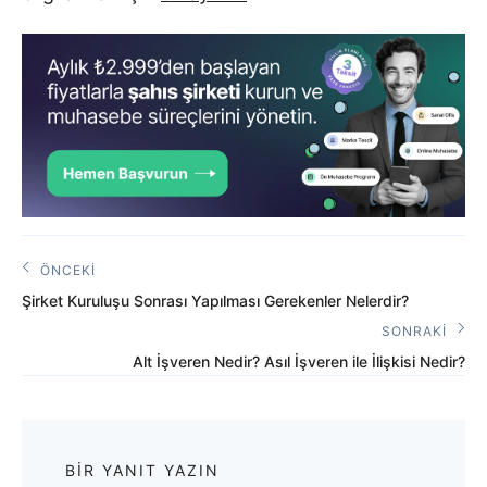
Yazı
ÖNCEKI
Önceki
gezinmesi
Şirket Kuruluşu Sonrası Yapılması Gerekenler Nelerdir?
Yazı:
SONRAKI
Sonraki
Alt İşveren Nedir? Asıl İşveren ile İlişkisi Nedir?
Yazı:
BIR YANIT YAZIN