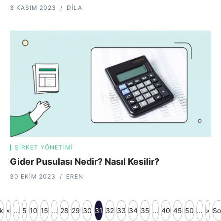
3 KASIM 2023
DILA
ŞIRKET YÖNETIMI
Gider Pusulası Nedir? Nasıl Kesilir?
30 EKIM 2023
EREN
lk
«
...
5
10
15
...
28
29
30
31
32
33
34
35
...
40
45
50
...
»
So