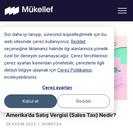
Skip
Sizi daha iyi tanıyıp, sürecinizi kişiselleştirmek için bu
to
web sitesinde çerez kullanıyoruz.
Reddet
content
seçeneğine tıklamanız halinde ilgi alanlarınıza yönelik
özel bir deneyim sunamayacağız. Çerez tercihlerinizi
çerez ayarları kısmından yönetebilir, çerezlerle ilgili
detaylı bilgiye ulaşmak için
Çerez Politikamızı
inceleyebilirsiniz.
Çerez ayarları
Kabul et
Reddet
AMERIKA'DA ŞIRKET KURMAK
Amerika’da Satış Vergisi (Sales Tax) Nedir?
28 KASIM 2023
RUMEYSA