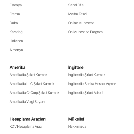
Estonya
Sanal Ofis
Fransa
Marka Tescil
Dubai
Online Muhasebe
Karadağ
Ön Muhasebe Programı
Hollanda
Almanya
Amerika
İngiltere
Amerika’da Şirket Kurmak
İngiltere’de Şirket Kurmak
Amerika’da LLC Şirket Kurmak
İngiltere’de Banka Hesabı Açmak
Amerika’da C-Corp Şirket Kurmak
İngiltere’de Şirket Adresi
Amerika’da Vergi Beyanı
Hesaplama Araçları
Mükellef
KDV Hesaplama Aracı
Hakkımızda