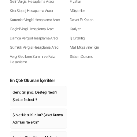
Gelir Vergisi Hesaplama Aracı
Fiyatlar
Kira Stopaj Hesaplama Aracı
Müşteriler
Kurumlar Vergisi Hesaplama Aracı
Davet Et Kazan
Geçici Vergi Hesaplama Aracı
Kariyer
Damga Vergisi Hesaplama Aracı
İş Ortaklığı
Gümrük Vergisi Hesaplama Aracı
Mali Müşavirler İçin
Vergi Gecikme Zammı ve Faizi
Sistem Durumu
Hesaplama
En Çok Okunan İçerikler
Genç Girişimci Desteği Nedir?
Şartları Nelerdir?
Şirket Nasıl Kurulur? Şirket Kurma
Adımları Nelerdir?