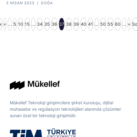
3 NISAN 2023
DOĞA
lk
«
...
5
10
15
...
34
35
36
37
38
39
40
41
...
50
55
60
...
»
S
Mükellef Teknoloji girişimcilere şirket kuruluşu, dijital
muhasebe ve regülasyon teknolojileri alanında çözümler
sunan özel bir teknoloji girişimidir.