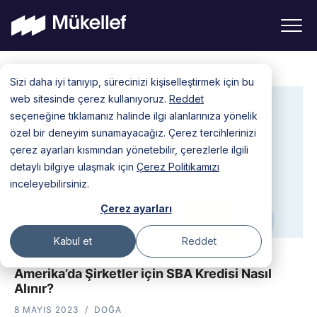
Skip
Sizi daha iyi tanıyıp, sürecinizi kişiselleştirmek için bu
to
web sitesinde çerez kullanıyoruz.
Reddet
content
seçeneğine tıklamanız halinde ilgi alanlarınıza yönelik
özel bir deneyim sunamayacağız. Çerez tercihlerinizi
çerez ayarları kısmından yönetebilir, çerezlerle ilgili
detaylı bilgiye ulaşmak için
Çerez Politikamızı
inceleyebilirsiniz.
Çerez ayarları
Kabul et
Reddet
AMERIKA'DA ŞIRKET KURMAK
Amerika’da Şirketler için SBA Kredisi Nasıl
Alınır?
8 MAYIS 2023
DOĞA