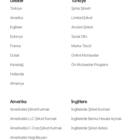
Ülkeler
Türkiye
Türkiye
Şahıs Şirketi
Amerika
Limited Şirket
İngiltere
Anonim Şirket
Estonya
Sanal Ofis
Fransa
Marka Tescil
Dubai
Online Muhasebe
Karadağ
Ön Muhasebe Programı
Hollanda
Almanya
Amerika
İngiltere
Amerika’da Şirket Kurmak
İngiltere’de Şirket Kurmak
Amerika’da LLC Şirket Kurmak
İngiltere’de Banka Hesabı Açmak
Amerika’da C-Corp Şirket Kurmak
İngiltere’de Şirket Adresi
Amerika’da Vergi Beyanı