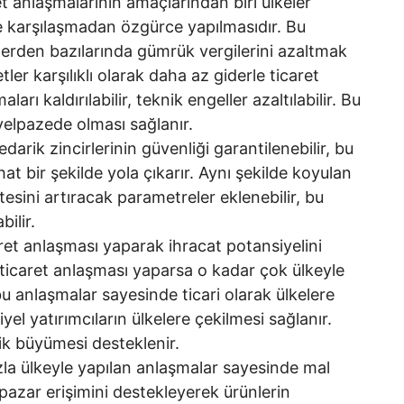
t anlaşmalarının amaçlarından biri ülkeler
le karşılaşmadan özgürce yapılmasıdır. Bu
rden bazılarında gümrük vergilerini azaltmak
ler karşılıklı olarak daha az giderle ticaret
aları kaldırılabilir, teknik engeller azaltılabilir. Bu
 yelpazede olması sağlanır.
darik zincirlerinin güvenliği garantilenebilir, bu
at bir şekilde yola çıkarır. Aynı şekilde koyulan
itesini artıracak parametreler eklenebilir, bu
bilir.
ret anlaşması yaparak ihracat potansiyelini
t ticaret anlaşması yaparsa o kadar çok ülkeyle
bu anlaşmalar sayesinde ticari olarak ülkelere
l yatırımcıların ülkelere çekilmesi sağlanır.
ik büyümesi desteklenir.
la ülkeyle yapılan anlaşmalar sayesinde mal
n pazar erişimini destekleyerek ürünlerin