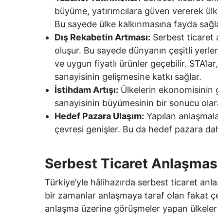
büyüme, yatırımcılara güven vererek ülk
Bu sayede ülke kalkınmasına fayda sağla
Dış Rekabetin Artması:
Serbest ticaret 
oluşur. Bu sayede dünyanın çeşitli yerleri
ve uygun fiyatlı ürünler geçebilir. STA’lar
sanayisinin gelişmesine katkı sağlar.
İstihdam Artışı:
Ülkelerin ekonomisinin g
sanayisinin büyümesinin bir sonucu olara
Hedef Pazara Ulaşım:
Yapılan anlaşmala
çevresi genişler. Bu da hedef pazara dah
Serbest Ticaret Anlaşması
Türkiye’yle hâlihazırda serbest ticaret an
bir zamanlar anlaşmaya taraf olan fakat ç
anlaşma üzerine görüşmeler yapan ülkeler