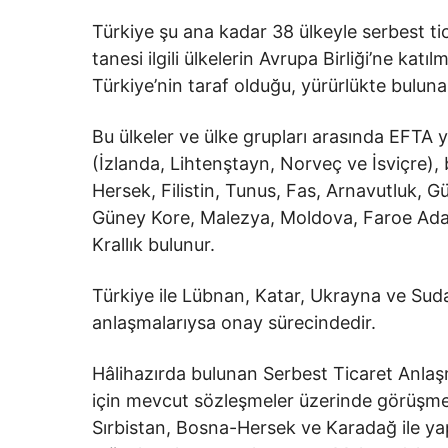
Türkiye şu ana kadar 38 ülkeyle serbest ti
tanesi ilgili ülkelerin Avrupa Birliği’ne katı
Türkiye’nin taraf olduğu, yürürlükte buluna
Bu ülkeler ve ülke grupları arasında EFTA ya
(İzlanda, Lihtenştayn, Norveç ve İsviçre), 
Hersek, Filistin, Tunus, Fas, Arnavutluk, Gü
Güney Kore, Malezya, Moldova, Faroe Adala
Krallık bulunur.
Türkiye ile Lübnan, Katar, Ukrayna ve Suda
anlaşmalarıysa onay sürecindedir.
Hâlihazırda bulunan Serbest Ticaret Anlaş
için mevcut sözleşmeler üzerinde görüşme
Sırbistan, Bosna-Hersek ve Karadağ ile ya