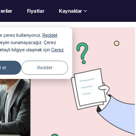
eriler
Fiyatlar
Kaynaklar
nde çerez kullanıyoruz.
Reddet
deneyim sunamayacağız. Çerez
detaylı bilgiye ulaşmak için
Çerez
 et
Reddet