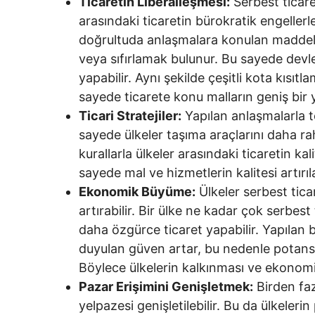
Ticaretin Liberalleşmesi:
Serbest ticare
arasındaki ticaretin bürokratik engeller
doğrultuda anlaşmalara konulan maddele
veya sıfırlamak bulunur. Bu sayede devlet
yapabilir. Aynı şekilde çeşitli kota kısıtlam
sayede ticarete konu malların geniş bir
Ticari Stratejiler:
Yapılan anlaşmalarla te
sayede ülkeler taşıma araçlarını daha rah
kurallarla ülkeler arasındaki ticaretin kal
sayede mal ve hizmetlerin kalitesi artırıla
Ekonomik Büyüme:
Ülkeler serbest tica
artırabilir. Bir ülke ne kadar çok serbes
daha özgürce ticaret yapabilir. Yapılan 
duyulan güven artar, bu nedenle potansiye
Böylece ülkelerin kalkınması ve ekonom
Pazar Erişimini Genişletmek:
Birden faz
yelpazesi genişletilebilir. Bu da ülkeleri