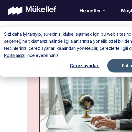
Hizmetler
Müşt
Skip
Sizi daha iyi tanıyıp, sürecinizi kişiselleştirmek için bu web sitesi
to
seçeneğine tıklamanız halinde ilgi alanlarınıza yönelik özel bir 
content
tercihlerinizi çerez ayarları kısmından yönetebilir, çerezlerle ilgili 
Politikamızı
inceleyebilirsiniz.
Çerez ayarları
Kabul