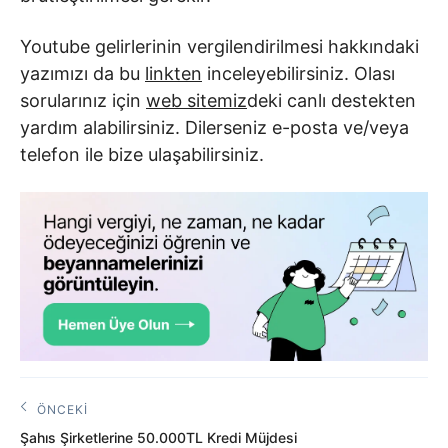
Youtube gelirlerinin vergilendirilmesi hakkındaki
yazımızı da bu
linkten
inceleyebilirsiniz. Olası
sorularınız için
web sitemiz
deki canlı destekten
yardım alabilirsiniz. Dilerseniz e-posta ve/veya
telefon ile bize ulaşabilirsiniz.
Yazı
ÖNCEKI
Önceki
gezinmesi
Şahıs Şirketlerine 50.000TL Kredi Müjdesi