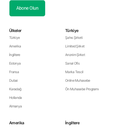
Ülkeler
Türkiye
Türkiye
Şahıs Şirketi
Amerika
Limited Şirket
İngiltere
Anonim Şirket
Estonya
Sanal Ofis
Fransa
Marka Tescil
Dubai
Online Muhasebe
Karadağ
Ön Muhasebe Programı
Hollanda
Almanya
Amerika
İngiltere