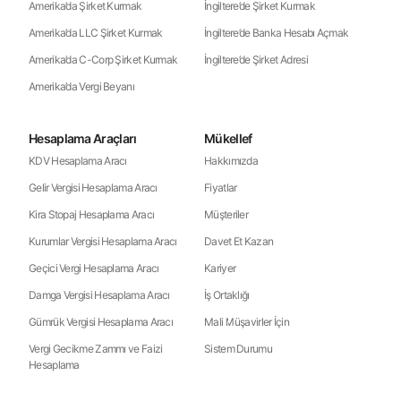
Amerika’da Şirket Kurmak
İngiltere’de Şirket Kurmak
Amerika’da LLC Şirket Kurmak
İngiltere’de Banka Hesabı Açmak
Amerika’da C-Corp Şirket Kurmak
İngiltere’de Şirket Adresi
Amerika’da Vergi Beyanı
Hesaplama Araçları
Mükellef
KDV Hesaplama Aracı
Hakkımızda
Gelir Vergisi Hesaplama Aracı
Fiyatlar
Kira Stopaj Hesaplama Aracı
Müşteriler
Kurumlar Vergisi Hesaplama Aracı
Davet Et Kazan
Geçici Vergi Hesaplama Aracı
Kariyer
Damga Vergisi Hesaplama Aracı
İş Ortaklığı
Gümrük Vergisi Hesaplama Aracı
Mali Müşavirler İçin
Vergi Gecikme Zammı ve Faizi
Sistem Durumu
Hesaplama