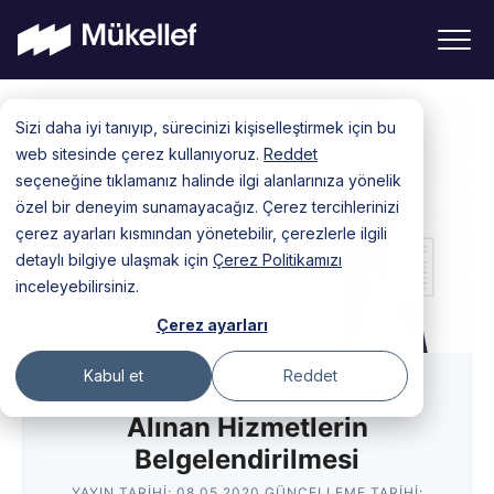
Skip
Sizi daha iyi tanıyıp, sürecinizi kişiselleştirmek için bu
to
web sitesinde çerez kullanıyoruz.
Reddet
content
seçeneğine tıklamanız halinde ilgi alanlarınıza yönelik
özel bir deneyim sunamayacağız. Çerez tercihlerinizi
çerez ayarları kısmından yönetebilir, çerezlerle ilgili
detaylı bilgiye ulaşmak için
Çerez Politikamızı
inceleyebilirsiniz.
Çerez ayarları
Kabul et
Reddet
Şirketi Olmayan Kişilerden
Alınan Hizmetlerin
Belgelendirilmesi
YAYIN TARIHI:
08.05.2020
GÜNCELLEME TARIHI: