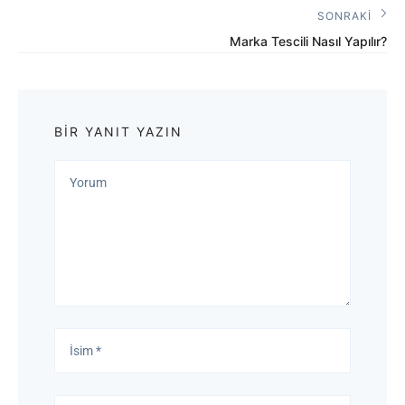
Yazı:
SONRAKI
Sonraki
Marka Tescili Nasıl Yapılır?
Yazı:
BIR YANIT YAZIN