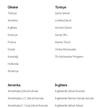
Ülkeler
Türkiye
Türkiye
Şahıs Şirketi
Amerika
Limited Şirket
İngiltere
Anonim Şirket
Estonya
Sanal Ofis
Fransa
Marka Tescil
Dubai
Online Muhasebe
Karadağ
Ön Muhasebe Programı
Hollanda
Almanya
Amerika
İngiltere
Amerika’da Şirket Kurmak
İngiltere’de Şirket Kurmak
Amerika’da LLC Şirket Kurmak
İngiltere’de Banka Hesabı Açmak
Amerika’da C-Corp Şirket Kurmak
İngiltere’de Şirket Adresi