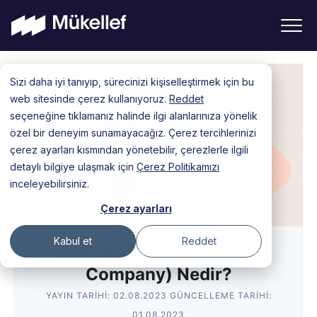
Skip
Sizi daha iyi tanıyıp, sürecinizi kişiselleştirmek için bu
to
web sitesinde çerez kullanıyoruz.
Reddet
content
seçeneğine tıklamanız halinde ilgi alanlarınıza yönelik
özel bir deneyim sunamayacağız. Çerez tercihlerinizi
çerez ayarları kısmından yönetebilir, çerezlerle ilgili
detaylı bilgiye ulaşmak için
Çerez Politikamızı
inceleyebilirsiniz.
Çerez ayarları
Kabul et
Reddet
Uykuda Şirket (Dormant
Company) Nedir?
YAYIN TARIHI:
02.08.2023
GÜNCELLEME TARIHI:
01.08.2023