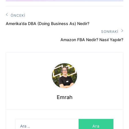
Yazı
ÖNCEKI
Önceki
gezinmesi
Amerika’da DBA (Doing Business As) Nedir?
Yazı:
SONRAKI
Sonraki
Amazon FBA Nedir? Nasıl Yapılır?
Yazı:
Emrah
Arama: