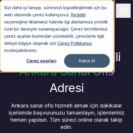
Sizi daha iyi tanıyıp, sürecinizi kişiselleştirmek için bu
Giriş Yapın
web sitesinde çerez kullanıyoruz.
Reddet
seçeneğine tıklamanız halinde ilgi alanlarınıza yönelik
özel bir deneyim sunamayacağız. Çerez tercihlerinizi
Hizmetler
çerez ayarları kısmından yönetebilir, çerezlerle ilgili
detaylı bilgiye ulaşmak için
Çerez Politikamızı
TÜRKİYE
inceleyebilirsiniz.
Mükellef'ten Prestijli
Çerez ayarları
Kabul et
AMERİKA
Ankara Sanal Ofis
İNGİLTERE
Adresi
DİĞER
Ankara sanal ofis hizmeti almak için dakikalar
Müşteriler
içerisinde başvurunuzu tamamlayın, işlemleriniz
hemen yapılsın. Tüm süreci online olarak takip
Fiyatlar
edin.