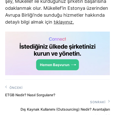
şey, Mükellef ile kurduğunuz şirketin başarısına
odaklanmak olur. Mükellef’in Estonya üzerinden
Avrupa Birliği’nde sunduğu hizmetler hakkında
detaylı bilgi almak için
tıklayınız.
Yazı
ÖNCEKI
Önceki
gezinmesi
ETGB Nedir? Nasıl Sorgulanır?
Yazı:
SONRAKI
Sonraki
Dış Kaynak Kullanımı (Outsourcing) Nedir? Avantajları