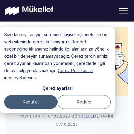
Skip
Sizi daha iyi tanıyıp, sürecinizi kişiselleştirmek için bu
to
web sitesinde çerez kullanıyoruz.
Reddet
content
seçeneğine tıklamanız halinde ilgi alanlarınıza yönelik
özel bir deneyim sunamayacağız. Çerez tercihlerinizi
çerez ayarları kısmından yönetebilir, çerezlerle ilgili
detaylı bilgiye ulaşmak için
Çerez Politikamızı
inceleyebilirsiniz.
Çerez ayarları
Kabul et
Reddet
Alman Vergi Sistemi
YAYIN TARIHI:
01.02.2023
GÜNCELLEME TARIHI:
07.10.2025