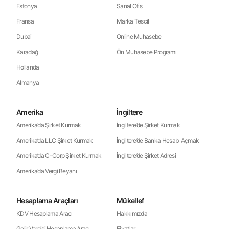
Estonya
Sanal Ofis
Fransa
Marka Tescil
Dubai
Online Muhasebe
Karadağ
Ön Muhasebe Programı
Hollanda
Almanya
Amerika
İngiltere
Amerika’da Şirket Kurmak
İngiltere’de Şirket Kurmak
Amerika’da LLC Şirket Kurmak
İngiltere’de Banka Hesabı Açmak
Amerika’da C-Corp Şirket Kurmak
İngiltere’de Şirket Adresi
Amerika’da Vergi Beyanı
Hesaplama Araçları
Mükellef
KDV Hesaplama Aracı
Hakkımızda
Gelir Vergisi Hesaplama Aracı
Fiyatlar