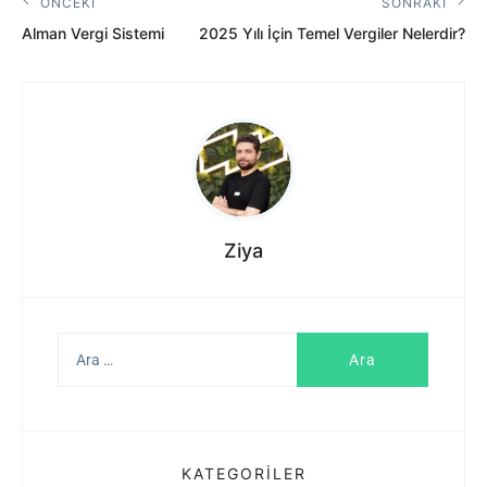
Yazı
ÖNCEKI
SONRAKI
Önceki
Sonraki
gezinmesi
Alman Vergi Sistemi
2025 Yılı İçin Temel Vergiler Nelerdir?
Yazı:
Yazı:
Ziya
Arama:
KATEGORILER