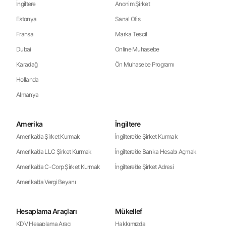
İngiltere
Anonim Şirket
Estonya
Sanal Ofis
Fransa
Marka Tescil
Dubai
Online Muhasebe
Karadağ
Ön Muhasebe Programı
Hollanda
Almanya
Amerika
İngiltere
Amerika’da Şirket Kurmak
İngiltere’de Şirket Kurmak
Amerika’da LLC Şirket Kurmak
İngiltere’de Banka Hesabı Açmak
Amerika’da C-Corp Şirket Kurmak
İngiltere’de Şirket Adresi
Amerika’da Vergi Beyanı
Hesaplama Araçları
Mükellef
KDV Hesaplama Aracı
Hakkımızda