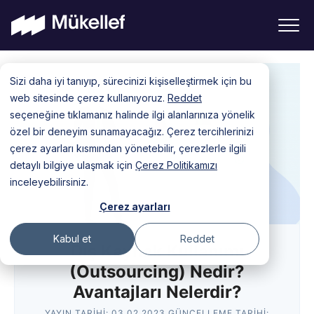
Skip
Sizi daha iyi tanıyıp, sürecinizi kişiselleştirmek için bu
to
web sitesinde çerez kullanıyoruz.
Reddet
content
seçeneğine tıklamanız halinde ilgi alanlarınıza yönelik
özel bir deneyim sunamayacağız. Çerez tercihlerinizi
çerez ayarları kısmından yönetebilir, çerezlerle ilgili
detaylı bilgiye ulaşmak için
Çerez Politikamızı
inceleyebilirsiniz.
Çerez ayarları
Kabul et
Reddet
Dış Kaynak Kullanımı
(Outsourcing) Nedir?
Avantajları Nelerdir?
YAYIN TARIHI:
03.02.2023
GÜNCELLEME TARIHI: