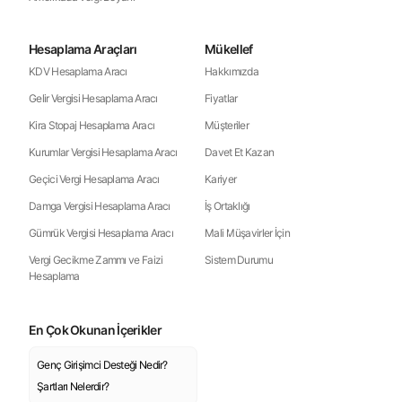
Hesaplama Araçları
Mükellef
KDV Hesaplama Aracı
Hakkımızda
Gelir Vergisi Hesaplama Aracı
Fiyatlar
Kira Stopaj Hesaplama Aracı
Müşteriler
Kurumlar Vergisi Hesaplama Aracı
Davet Et Kazan
Geçici Vergi Hesaplama Aracı
Kariyer
Damga Vergisi Hesaplama Aracı
İş Ortaklığı
Gümrük Vergisi Hesaplama Aracı
Mali Müşavirler İçin
Vergi Gecikme Zammı ve Faizi
Sistem Durumu
Hesaplama
En Çok Okunan İçerikler
Genç Girişimci Desteği Nedir?
Şartları Nelerdir?