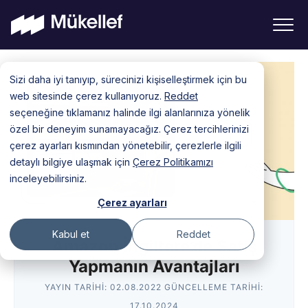
Skip
Sizi daha iyi tanıyıp, sürecinizi kişiselleştirmek için bu
to
web sitesinde çerez kullanıyoruz.
Reddet
content
seçeneğine tıklamanız halinde ilgi alanlarınıza yönelik
özel bir deneyim sunamayacağız. Çerez tercihlerinizi
çerez ayarları kısmından yönetebilir, çerezlerle ilgili
detaylı bilgiye ulaşmak için
Çerez Politikamızı
inceleyebilirsiniz.
Çerez ayarları
Kabul et
Reddet
Amazon İngiltere’de Satış
Yapmanın Avantajları
YAYIN TARIHI:
02.08.2022
GÜNCELLEME TARIHI:
17.10.2024