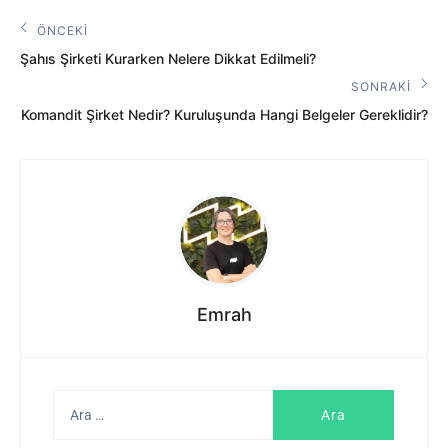
Yazı
ÖNCEKI
Önceki
gezinmesi
Şahıs Şirketi Kurarken Nelere Dikkat Edilmeli?
Yazı:
SONRAKI
Sonraki
Komandit Şirket Nedir? Kuruluşunda Hangi Belgeler Gereklidir?
Yazı:
Emrah
Arama: