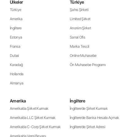
Ülkeler
Türkiye
Türkiye
Şahıs Şirketi
Amerika
Limited Şirket
İngiltere
Anonim Şirket
Estonya
Sanal Ofis
Fransa
Marka Tescil
Dubai
Online Muhasebe
Karadağ
Ön Muhasebe Programı
Hollanda
Almanya
Amerika
İngiltere
Amerika’da Şirket Kurmak
İngiltere’de Şirket Kurmak
Amerika’da LLC Şirket Kurmak
İngiltere’de Banka Hesabı Açmak
Amerika’da C-Corp Şirket Kurmak
İngiltere’de Şirket Adresi
Amerika’da Vergi Beyanı