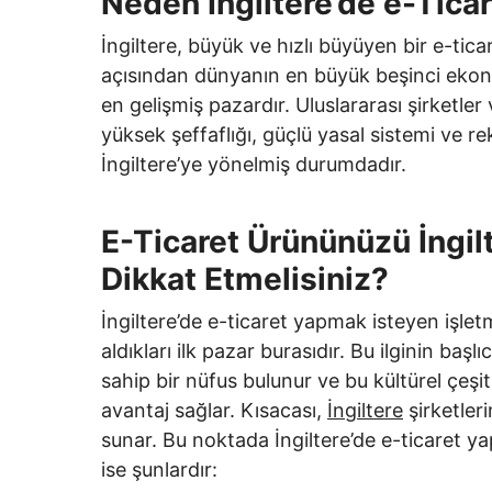
Neden İngiltere’de e-Ticar
İngiltere, büyük ve hızlı büyüyen bir e-ticare
açısından dünyanın en büyük beşinci ekono
en gelişmiş pazardır. Uluslararası şirketle
yüksek şeffaflığı, güçlü yasal sistemi ve r
İngiltere’ye yönelmiş durumdadır.
E-Ticaret Ürününüzü İngil
Dikkat Etmelisiniz?
İngiltere’de e-ticaret yapmak isteyen işlet
aldıkları ilk pazar burasıdır. Bu ilginin başlı
sahip bir nüfus bulunur ve bu kültürel çeşitl
avantaj sağlar. Kısacası,
İngiltere
şirketleri
sunar. Bu noktada İngiltere’de e-ticaret 
ise şunlardır: