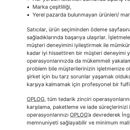
Marka çeşitliliği,
Yerel pazarda bulunmayan ürünleri/ mark
Satıcılar, ürün seçiminden ödeme sayfasına
sağladıklarında başarıya ulaşırlar. İşletmel
müşteri deneyimini iyileştirmek ile mümkü
kadar iyi hissettiren bir müşteri deneyimi ye
operasyonlarınızda da mükemmeli yakalamal
problem bile müşterilerinizin işletmenize ol
şirket için bu tarz sorunlar yaşamak oldukça
karşıya kalmamak için profesyonel bir fulfill
OPLOG
, tüm tedarik zinciri operasyonların
karşılama, paketleme ve iade süreçlerinizi 
operasyonlarınızı
OPLOG
’a devrederek İng
memnuniyeti sağlayabilir ve minimum maliye