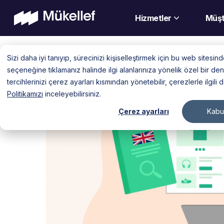
Hizmetler
Müşt
Skip
Sizi daha iyi tanıyıp, sürecinizi kişiselleştirmek için bu web sitesi
to
seçeneğine tıklamanız halinde ilgi alanlarınıza yönelik özel bir 
content
tercihlerinizi çerez ayarları kısmından yönetebilir, çerezlerle ilgili 
Politikamızı
inceleyebilirsiniz.
Çerez ayarları
Kabul