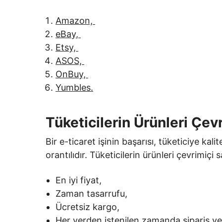
Amazon,
eBay,
Etsy,
ASOS,
OnBuy,
Yumbles.
Tüketicilerin Ürünleri Çev
Bir e-ticaret işinin başarısı, tüketiciye kali
orantılıdır. Tüketicilerin ürünleri çevrimiçi 
En iyi fiyat,
Zaman tasarrufu,
Ücretsiz kargo,
Her yerden istenilen zamanda sipariş v