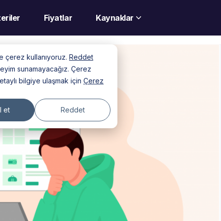
eriler
Fiyatlar
Kaynaklar
nde çerez kullanıyoruz.
Reddet
deneyim sunamayacağız. Çerez
detaylı bilgiye ulaşmak için
Çerez
 et
Reddet