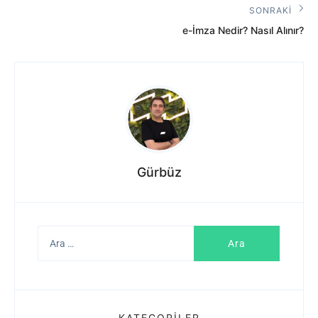
Yazı:
SONRAKI
Sonraki
e-İmza Nedir? Nasıl Alınır?
Yazı:
Gürbüz
Arama:
KATEGORILER