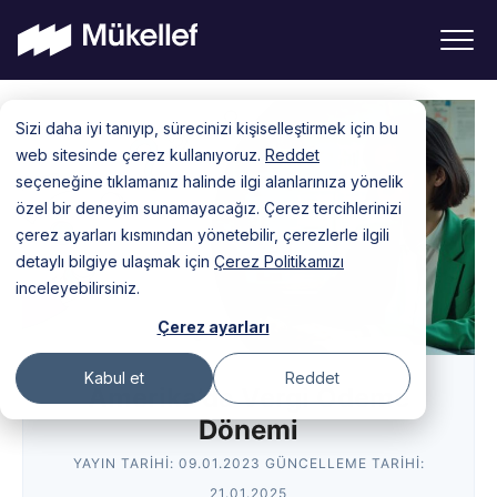
Skip
Sizi daha iyi tanıyıp, sürecinizi kişiselleştirmek için bu
to
web sitesinde çerez kullanıyoruz.
Reddet
content
seçeneğine tıklamanız halinde ilgi alanlarınıza yönelik
özel bir deneyim sunamayacağız. Çerez tercihlerinizi
çerez ayarları kısmından yönetebilir, çerezlerle ilgili
detaylı bilgiye ulaşmak için
Çerez Politikamızı
inceleyebilirsiniz.
Çerez ayarları
Kabul et
Reddet
Amerika’da Vergi Ödeme
Dönemi
YAYIN TARIHI:
09.01.2023
GÜNCELLEME TARIHI:
21.01.2025