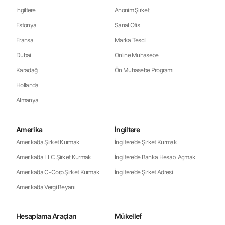
İngiltere
Anonim Şirket
Estonya
Sanal Ofis
Fransa
Marka Tescil
Dubai
Online Muhasebe
Karadağ
Ön Muhasebe Programı
Hollanda
Almanya
Amerika
İngiltere
Amerika’da Şirket Kurmak
İngiltere’de Şirket Kurmak
Amerika’da LLC Şirket Kurmak
İngiltere’de Banka Hesabı Açmak
Amerika’da C-Corp Şirket Kurmak
İngiltere’de Şirket Adresi
Amerika’da Vergi Beyanı
Hesaplama Araçları
Mükellef