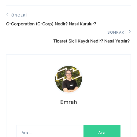
Yazı
ÖNCEKI
Önceki
gezinmesi
C-Corporation (C-Corp) Nedir? Nasıl Kurulur?
Yazı:
SONRAKI
Sonraki
Ticaret Sicil Kaydı Nedir? Nasıl Yapılır?
Yazı:
Emrah
Arama: