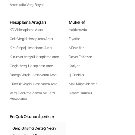
Amerika’da Vergi Beyanı
Hesaplama Araçları
Mükellef
KDV Hesaplama Aracı
Hakkımızda
Gelir Vergisi Hesaplama Aracı
Fiyatlar
Kira Stopaj Hesaplama Aracı
Müşteriler
Kurumlar Vergisi Hesaplama Aracı
Davet Et Kazan
Geçici Vergi Hesaplama Aracı
Kariyer
Damga Vergisi Hesaplama Aracı
İş Ortaklığı
Gümrük Vergisi Hesaplama Aracı
Mali Müşavirler İçin
Vergi Gecikme Zammı ve Faizi
Sistem Durumu
Hesaplama
En Çok Okunan İçerikler
Genç Girişimci Desteği Nedir?