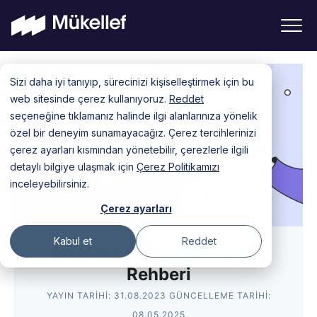
Skip
Sizi daha iyi tanıyıp, sürecinizi kişiselleştirmek için bu
to
web sitesinde çerez kullanıyoruz.
Reddet
content
seçeneğine tıklamanız halinde ilgi alanlarınıza yönelik
özel bir deneyim sunamayacağız. Çerez tercihlerinizi
çerez ayarları kısmından yönetebilir, çerezlerle ilgili
detaylı bilgiye ulaşmak için
Çerez Politikamızı
inceleyebilirsiniz.
Çerez ayarları
Kabul et
Reddet
Amerika’ya İhracat Yapma
Rehberi
YAYIN TARIHI:
31.08.2023
GÜNCELLEME TARIHI:
08.05.2025