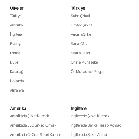
Ülkeler
Türkiye
Türkiye
Şahıs Şirketi
Amerika
Limited Şirket
İngiltere
Anonim Şirket
Estonya
Sanal Ofis
Fransa
Marka Tescil
Dubai
Online Muhasebe
Karadağ
Ön Muhasebe Programı
Hollanda
Almanya
Amerika
İngiltere
Amerika’da Şirket Kurmak
İngiltere’de Şirket Kurmak
Amerika’da LLC Şirket Kurmak
İngiltere’de Banka Hesabı Açmak
Amerika’da C-Corp Şirket Kurmak
İngiltere’de Şirket Adresi