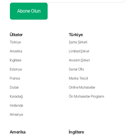
Ülkeler
Türkiye
Türkiye
Şahıs Şirketi
Amerika
Limited Şirket
İngiltere
Anonim Şirket
Estonya
Sanal Ofis
Fransa
Marka Tescil
Dubai
Online Muhasebe
Karadağ
Ön Muhasebe Programı
Hollanda
Almanya
Amerika
İngiltere