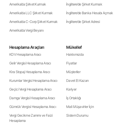
Amerika’da Şirket Kurmak
İngiltere’de Şirket Kurmak
Amerika’da LLC Şirket Kurmak
İngiltere’de Banka Hesabı Açmak
Amerika’da C-Corp Şirket Kurmak
İngiltere’de Şirket Adresi
Amerika’da Vergi Beyanı
Hesaplama Araçları
Mükellef
KDV Hesaplama Aracı
Hakkımızda
Gelir Vergisi Hesaplama Aracı
Fiyatlar
Kira Stopaj Hesaplama Aracı
Müşteriler
Kurumlar Vergisi Hesaplama Aracı
Davet Et Kazan
Geçici Vergi Hesaplama Aracı
Kariyer
Damga Vergisi Hesaplama Aracı
İş Ortaklığı
Gümrük Vergisi Hesaplama Aracı
Mali Müşavirler İçin
Vergi Gecikme Zammı ve Faizi
Sistem Durumu
Hesaplama