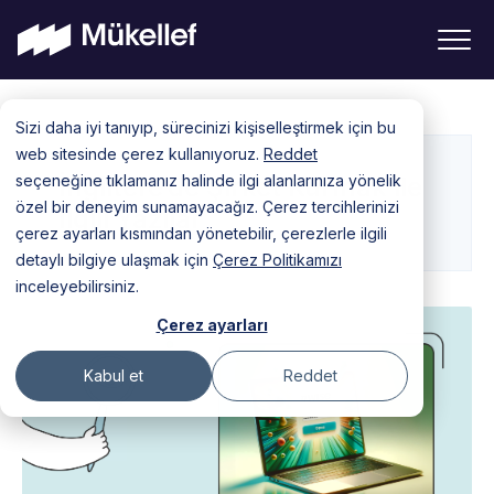
Skip
Sizi daha iyi tanıyıp, sürecinizi kişiselleştirmek için bu
to
web sitesinde çerez kullanıyoruz.
Reddet
content
seçeneğine tıklamanız halinde ilgi alanlarınıza yönelik
İngiltere’de Şirket Kurmak ile
özel bir deneyim sunamayacağız. Çerez tercihlerinizi
İlgili Yazılar
çerez ayarları kısmından yönetebilir, çerezlerle ilgili
detaylı bilgiye ulaşmak için
Çerez Politikamızı
inceleyebilirsiniz.
Çerez ayarları
Kabul et
Reddet