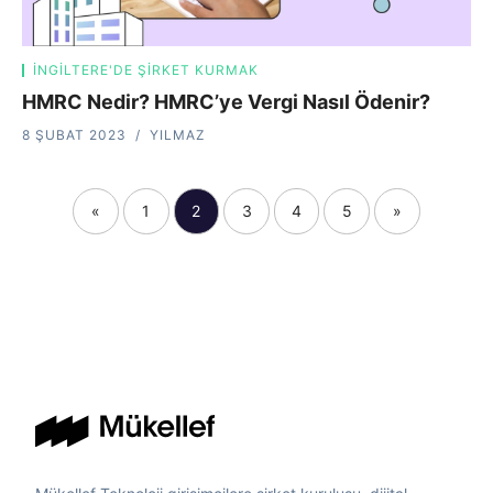
İNGILTERE'DE ŞIRKET KURMAK
HMRC Nedir? HMRC’ye Vergi Nasıl Ödenir?
8 ŞUBAT 2023
YILMAZ
«
1
2
3
4
5
»