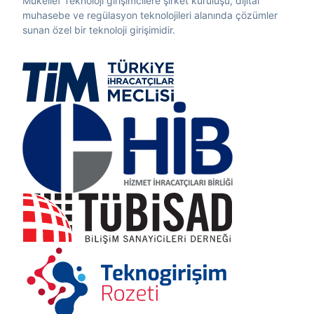
Mükellef Teknoloji girişimcilere şirket kuruluşu, dijital
muhasebe ve regülasyon teknolojileri alanında çözümler
sunan özel bir teknoloji girişimidir.