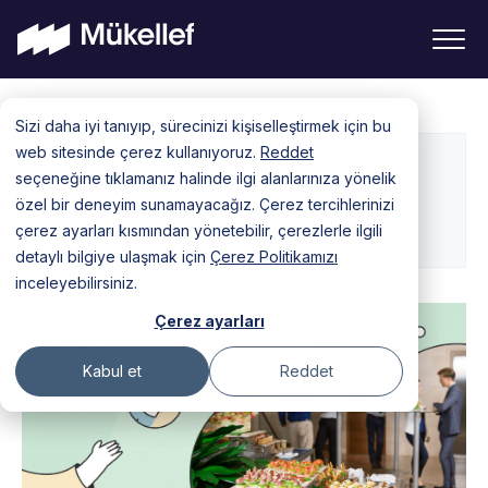
Skip
Sizi daha iyi tanıyıp, sürecinizi kişiselleştirmek için bu
to
web sitesinde çerez kullanıyoruz.
Reddet
content
seçeneğine tıklamanız halinde ilgi alanlarınıza yönelik
Şirket Kuruluşu ile İlgili
özel bir deneyim sunamayacağız. Çerez tercihlerinizi
Yazılar
çerez ayarları kısmından yönetebilir, çerezlerle ilgili
detaylı bilgiye ulaşmak için
Çerez Politikamızı
inceleyebilirsiniz.
Çerez ayarları
Kabul et
Reddet