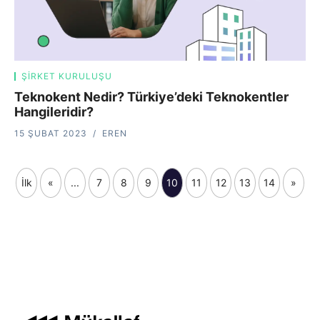
ŞIRKET KURULUŞU
Teknokent Nedir? Türkiye’deki Teknokentler
Hangileridir?
15 ŞUBAT 2023
EREN
İlk
«
...
7
8
9
10
11
12
13
14
»