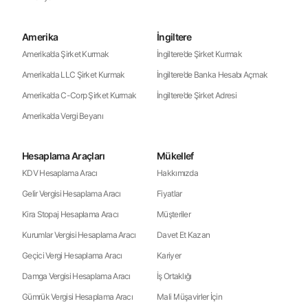
Amerika
İngiltere
Amerika’da Şirket Kurmak
İngiltere’de Şirket Kurmak
Amerika’da LLC Şirket Kurmak
İngiltere’de Banka Hesabı Açmak
Amerika’da C-Corp Şirket Kurmak
İngiltere’de Şirket Adresi
Amerika’da Vergi Beyanı
Hesaplama Araçları
Mükellef
KDV Hesaplama Aracı
Hakkımızda
Gelir Vergisi Hesaplama Aracı
Fiyatlar
Kira Stopaj Hesaplama Aracı
Müşteriler
Kurumlar Vergisi Hesaplama Aracı
Davet Et Kazan
Geçici Vergi Hesaplama Aracı
Kariyer
Damga Vergisi Hesaplama Aracı
İş Ortaklığı
Gümrük Vergisi Hesaplama Aracı
Mali Müşavirler İçin