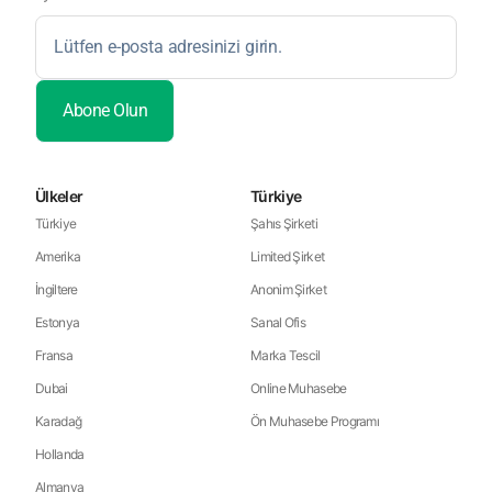
Ülkeler
Türkiye
Türkiye
Şahıs Şirketi
Amerika
Limited Şirket
İngiltere
Anonim Şirket
Estonya
Sanal Ofis
Fransa
Marka Tescil
Dubai
Online Muhasebe
Karadağ
Ön Muhasebe Programı
Hollanda
Almanya