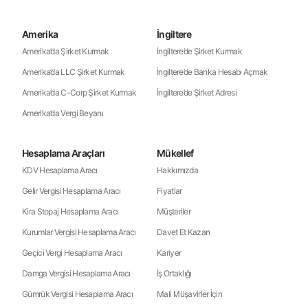
Amerika
İngiltere
Amerika’da Şirket Kurmak
İngiltere’de Şirket Kurmak
Amerika’da LLC Şirket Kurmak
İngiltere’de Banka Hesabı Açmak
Amerika’da C-Corp Şirket Kurmak
İngiltere’de Şirket Adresi
Amerika’da Vergi Beyanı
Hesaplama Araçları
Mükellef
KDV Hesaplama Aracı
Hakkımızda
Gelir Vergisi Hesaplama Aracı
Fiyatlar
Kira Stopaj Hesaplama Aracı
Müşteriler
Kurumlar Vergisi Hesaplama Aracı
Davet Et Kazan
Geçici Vergi Hesaplama Aracı
Kariyer
Damga Vergisi Hesaplama Aracı
İş Ortaklığı
Gümrük Vergisi Hesaplama Aracı
Mali Müşavirler İçin