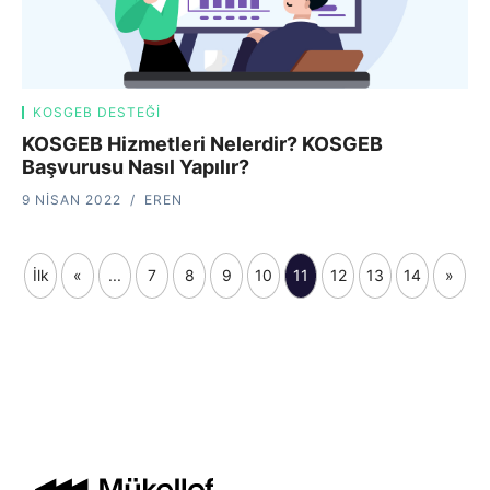
KOSGEB DESTEĞI
KOSGEB Hizmetleri Nelerdir? KOSGEB
Başvurusu Nasıl Yapılır?
9 NISAN 2022
EREN
İlk
«
...
7
8
9
10
11
12
13
14
»