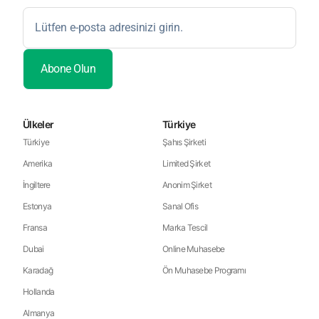
Ülkeler
Türkiye
Türkiye
Şahıs Şirketi
Amerika
Limited Şirket
İngiltere
Anonim Şirket
Estonya
Sanal Ofis
Fransa
Marka Tescil
Dubai
Online Muhasebe
Karadağ
Ön Muhasebe Programı
Hollanda
Almanya