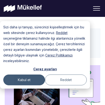
Skip
Sizi daha iyi tanıyıp, sürecinizi kişiselleştirmek için bu
to
web sitesinde çerez kullanıyoruz.
Reddet
content
seçeneğine tıklamanız halinde ilgi alanlarınıza yönelik
Şirket Kuruluşu ile İlgili
özel bir deneyim sunamayacağız. Çerez tercihlerinizi
Yazılar
çerez ayarları kısmından yönetebilir, çerezlerle ilgili
detaylı bilgiye ulaşmak için
Çerez Politikamızı
inceleyebilirsiniz.
Çerez ayarları
Kabul et
Reddet