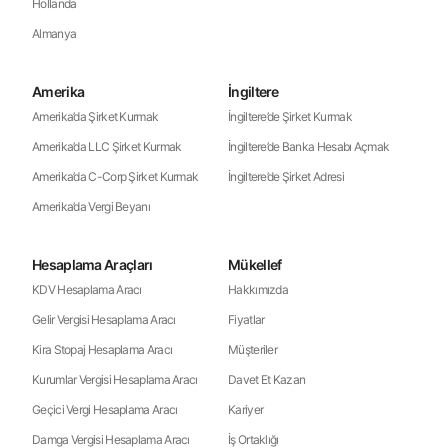
Hollanda
Almanya
Amerika
İngiltere
Amerika’da Şirket Kurmak
İngiltere’de Şirket Kurmak
Amerika’da LLC Şirket Kurmak
İngiltere’de Banka Hesabı Açmak
Amerika’da C-Corp Şirket Kurmak
İngiltere’de Şirket Adresi
Amerika’da Vergi Beyanı
Hesaplama Araçları
Mükellef
KDV Hesaplama Aracı
Hakkımızda
Gelir Vergisi Hesaplama Aracı
Fiyatlar
Kira Stopaj Hesaplama Aracı
Müşteriler
Kurumlar Vergisi Hesaplama Aracı
Davet Et Kazan
Geçici Vergi Hesaplama Aracı
Kariyer
Damga Vergisi Hesaplama Aracı
İş Ortaklığı