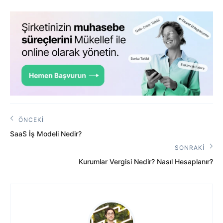
Yazı
ÖNCEKI
Önceki
gezinmesi
SaaS İş Modeli Nedir?
Yazı:
SONRAKI
Sonraki
Kurumlar Vergisi Nedir? Nasıl Hesaplanır?
Yazı: