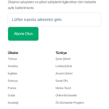
Girişimci adaylarını ve şirket sahiplerini ilgilendiren tüm haberler
aylık bültenimizde.
Ülkeler
Türkiye
Türkiye
Şahıs Şirketi
Amerika
Limited Şirket
İngiltere
Anonim Şirket
Estonya
Sanal Ofis
Fransa
Marka Tescil
Dubai
Online Muhasebe
Karadağ
Ön Muhasebe Programı