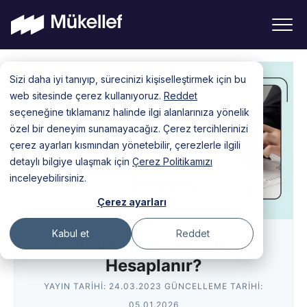
Skip
Sizi daha iyi tanıyıp, sürecinizi kişiselleştirmek için bu
to
web sitesinde çerez kullanıyoruz.
Reddet
content
seçeneğine tıklamanız halinde ilgi alanlarınıza yönelik
özel bir deneyim sunamayacağız. Çerez tercihlerinizi
çerez ayarları kısmından yönetebilir, çerezlerle ilgili
detaylı bilgiye ulaşmak için
Çerez Politikamızı
inceleyebilirsiniz.
Çerez ayarları
Kabul et
Reddet
Gelir Vergisi Nedir? Nasıl
Hesaplanır?
YAYIN TARIHI:
24.03.2023
GÜNCELLEME TARIHI:
05.01.2026