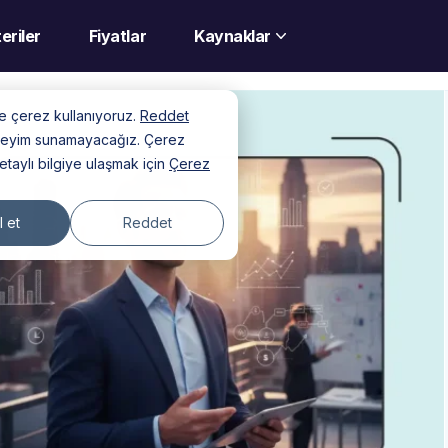
eriler
Fiyatlar
Kaynaklar
nde çerez kullanıyoruz.
Reddet
deneyim sunamayacağız. Çerez
detaylı bilgiye ulaşmak için
Çerez
 et
Reddet