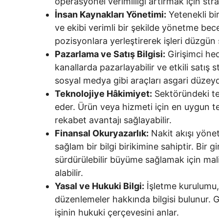
operasyonel verimliliği artırmak için strat
İnsan Kaynakları Yönetimi:
Yetenekli bi
ve ekibi verimli bir şekilde yönetme bece
pozisyonlara yerleştirerek işleri düzgün şe
Pazarlama ve Satış Bilgisi:
Girişimci hed
kanallarda pazarlayabilir ve etkili satış st
sosyal medya gibi araçları asgari düzeyde
Teknolojiye Hâkimiyet:
Sektöründeki tek
eder. Ürün veya hizmeti için en uygun tek
rekabet avantajı sağlayabilir.
Finansal Okuryazarlık:
Nakit akışı yönet
sağlam bir bilgi birikimine sahiptir. Bir 
sürdürülebilir büyüme sağlamak için mali 
alabilir.
Yasal ve Hukuki Bilgi:
İşletme kurulumu, 
düzenlemeler hakkında bilgisi bulunur.
işinin hukuki çerçevesini anlar.