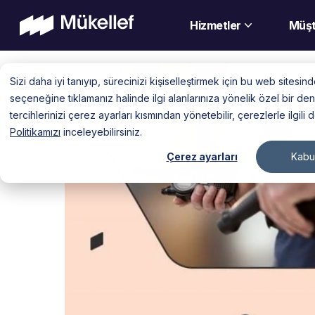
Hizmetler
Müşt
Skip
Sizi daha iyi tanıyıp, sürecinizi kişiselleştirmek için bu web sitesi
to
seçeneğine tıklamanız halinde ilgi alanlarınıza yönelik özel bir 
content
tercihlerinizi çerez ayarları kısmından yönetebilir, çerezlerle ilgili 
Politikamızı
inceleyebilirsiniz.
Çerez ayarları
Kabul