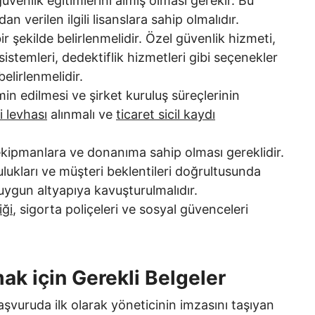
güvenlik eğitimlerini almış olması gerekir. Bu
n verilen ilgili lisanslara sahip olmalıdır.
ir şekilde belirlenmelidir. Özel güvenlik hizmeti,
sistemleri, dedektiflik hizmetleri gibi seçenekler
elirlenmelidir.
min edilmesi ve şirket kuruluş süreçlerinin
i levhası
alınmalı ve
ticaret sicil kaydı
i ekipmanlara ve donanıma sahip olması gereklidir.
ulukları ve müşteri beklentileri doğrultusunda
 uygun altyapıya kavuşturulmalıdır.
iği
, sigorta poliçeleri ve sosyal güvenceleri
ak için Gerekli Belgeler
aşvuruda ilk olarak yöneticinin imzasını taşıyan