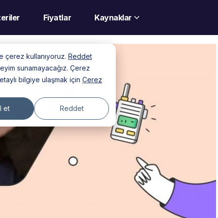
eriler
Fiyatlar
Kaynaklar
nde çerez kullanıyoruz.
Reddet
deneyim sunamayacağız. Çerez
detaylı bilgiye ulaşmak için
Çerez
 et
Reddet