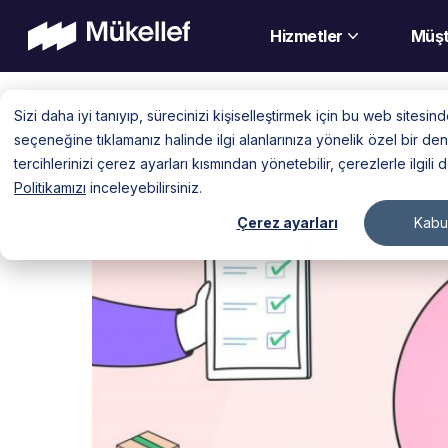
Hizmetler
Müşt
Skip
Sizi daha iyi tanıyıp, sürecinizi kişiselleştirmek için bu web sitesi
to
seçeneğine tıklamanız halinde ilgi alanlarınıza yönelik özel bir 
content
tercihlerinizi çerez ayarları kısmından yönetebilir, çerezlerle ilgili 
Politikamızı
inceleyebilirsiniz.
Çerez ayarları
Kabul