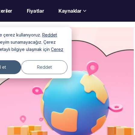
eriler
Fiyatlar
Kaynaklar
nde çerez kullanıyoruz.
Reddet
deneyim sunamayacağız. Çerez
detaylı bilgiye ulaşmak için
Çerez
 et
Reddet