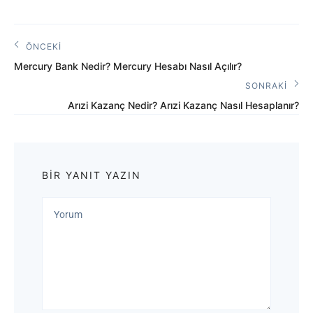
Yazı
ÖNCEKI
Önceki
gezinmesi
Mercury Bank Nedir? Mercury Hesabı Nasıl Açılır?
Yazı:
SONRAKI
Sonraki
Arızi Kazanç Nedir? Arızi Kazanç Nasıl Hesaplanır?
Yazı:
BIR YANIT YAZIN