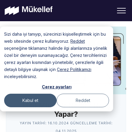
Skip
Sizi daha iyi tanıyıp, sürecinizi kişiselleştirmek için bu
to
web sitesinde çerez kullanıyoruz.
Reddet
content
seçeneğine tıklamanız halinde ilgi alanlarınıza yönelik
özel bir deneyim sunamayacağız. Çerez tercihlerinizi
çerez ayarları kısmından yönetebilir, çerezlerle ilgili
detaylı bilgiye ulaşmak için
Çerez Politikamızı
inceleyebilirsiniz.
Çerez ayarları
Kabul et
Reddet
Mali Müşavir Nedir? Ne İş
Yapar?
YAYIN TARIHI:
16.10.2024
GÜNCELLEME TARIHI:
04.11.2025