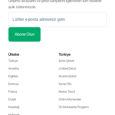
Girişimci adaylarını ve şirket sahiplerini ilgilendiren tüm haberler
aylık bültenimizde.
Ülkeler
Türkiye
Türkiye
Şahıs Şirketi
Amerika
Limited Şirket
İngiltere
Anonim Şirket
Estonya
Sanal Ofis
Fransa
Marka Tescil
Dubai
Online Muhasebe
Karadağ
Ön Muhasebe Programı
Hollanda