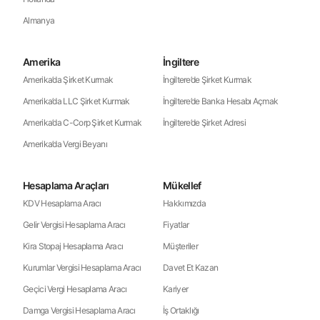
Almanya
Amerika
İngiltere
Amerika’da Şirket Kurmak
İngiltere’de Şirket Kurmak
Amerika’da LLC Şirket Kurmak
İngiltere’de Banka Hesabı Açmak
Amerika’da C-Corp Şirket Kurmak
İngiltere’de Şirket Adresi
Amerika’da Vergi Beyanı
Hesaplama Araçları
Mükellef
KDV Hesaplama Aracı
Hakkımızda
Gelir Vergisi Hesaplama Aracı
Fiyatlar
Kira Stopaj Hesaplama Aracı
Müşteriler
Kurumlar Vergisi Hesaplama Aracı
Davet Et Kazan
Geçici Vergi Hesaplama Aracı
Kariyer
Damga Vergisi Hesaplama Aracı
İş Ortaklığı