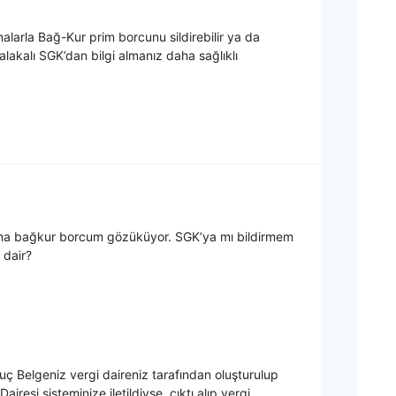
arla Bağ-Kur prim borcunu sildirebilir ya da
 alakalı SGK’dan bilgi almanız daha sağlıklı
ma bağkur borcum gözüküyor. SGK’ya mı bildirmem
 dair?
ç Belgeniz vergi daireniz tarafından oluşturulup
Dairesi sisteminize iletildiyse, çıktı alıp vergi