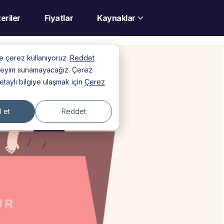
eriler
Fiyatlar
Kaynaklar
nde çerez kullanıyoruz.
Reddet
deneyim sunamayacağız. Çerez
detaylı bilgiye ulaşmak için
Çerez
 et
Reddet