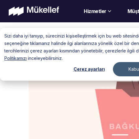
Hizmetler
Müşt
Skip
Sizi daha iyi tanıyıp, sürecinizi kişiselleştirmek için bu web sitesi
to
seçeneğine tıklamanız halinde ilgi alanlarınıza yönelik özel bir 
content
tercihlerinizi çerez ayarları kısmından yönetebilir, çerezlerle ilgili 
Politikamızı
inceleyebilirsiniz.
Çerez ayarları
Kabul