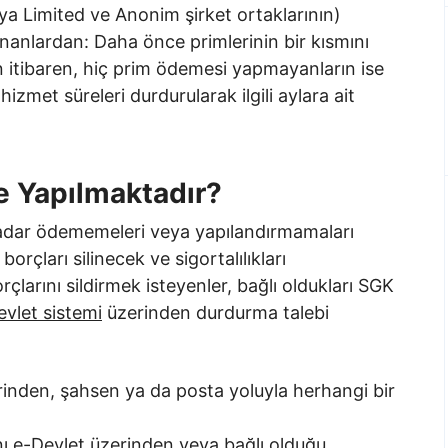
veya Limited ve Anonim şirket ortaklarının)
unanlardan: Daha önce primlerinin bir kısmını
 itibaren, hiç prim ödemesi yapmayanların ise
hizmet süreleri durdurularak ilgili aylara ait
e Yapılmaktadır?
ne kadar ödememeleri veya yapılandırmamaları
rçları silinecek ve sigortalılıkları
çlarını sildirmek isteyenler, bağlı oldukları SGK
vlet sistemi
üzerinden durdurma talebi
erinden, şahsen ya da posta yoluyla herhangi bir
ını e-Devlet üzerinden veya bağlı olduğu