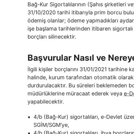
Bağ-Kur Sigortalılarının (Şahıs şirketleri 
31/10/2020 tarihi itibarıyla prim borcu bul
ödemiş olanlar; ödeme yapmadıkları aydan
işe başlama tarihlerinden itibaren sigortalı 
borçları silinecektir.
Başvurular Nasıl ve Nerey
İlgili kişiler borçlarını 31/01/2021 tarihi
halinde, kurum tarafından otomatik olarak bo
durdurulacaktır. Bu süreleri beklemeden bor
müdürlüklerine müracaat ederek veya
e-De
yapabilecektir.
4/b (Bağ-Kur) sigortalıları, e-Devlet üz
SGİM/SGM’ye,
4/b (Bağ-Kur) sigortalıları, ihya borçlar