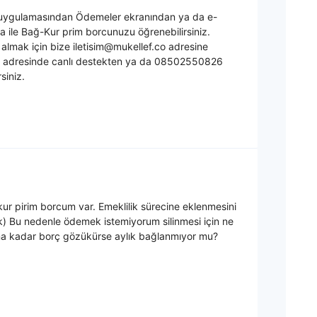
k uygulamasından Ödemeler ekranından ya da e-
 ile Bağ-Kur prim borcunuzu öğrenebilirsiniz.
gi almak için bize
iletisim@mukellef.co
adresine
co adresinde canlı destekten ya da 08502550826
siniz.
kur pirim borcum var. Emeklilik sürecine eklenmesini
k) Bu nedenle ödemek istemiyorum silinmesi için ne
na kadar borç gözükürse aylık bağlanmıyor mu?