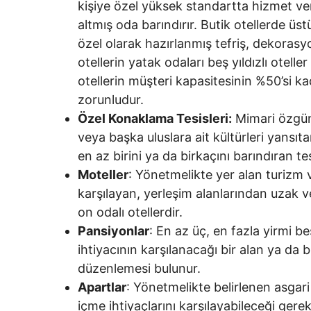
kişiye özel yüksek standartta hizmet vere
altmış oda barındırır. Butik otellerde üst
özel olarak hazırlanmış tefriş, dekoras
otellerin yatak odaları beş yıldızlı oteller 
otellerin müşteri kapasitesinin %50’si k
zorunludur.
Özel Konaklama Tesisleri:
Mimari özgünlü
veya başka uluslara ait kültürleri yansıt
en az birini ya da birkaçını barındıran tes
Moteller
: Yönetmelikte yer alan turizm v
karşılayan, yerleşim alanlarından uzak v
on odalı otellerdir.
Pansiyonlar
: En az üç, en fazla yirmi be
ihtiyacının karşılanacağı bir alan ya da 
düzenlemesi bulunur.
Apartlar
: Yönetmelikte belirlenen asgari
içme ihtiyaçlarını karşılayabileceği gerek