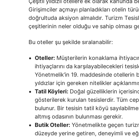
Çeşitli yıldızlı otellere ek olarak kanunda be
Girişimciler açmayı planladıkları otelin tür
doğrultuda aksiyon almalıdır. Turizm Tesisle
çeşitlerinin neler olduğu ve sahip olması ger
Bu oteller şu şekilde sıralanabilir:
Oteller:
Müşterilerin konaklama ihtiyacı
ihtiyaçlarını da karşılayabilecekleri tesisl
Yönetmelik’in 19. maddesinde otellerin bir
yıldızlar için gereken nitelikler açıklanmış
Tatil Köyleri:
Doğal güzelliklerin içeris
gösterilerek kurulan tesislerdir. Tüm cep
bulunur. Bir tesisin tatil köyü sayılabilm
altmış odasının bulunması gerekir.
Butik Oteller:
Yönetmelikte geçen turizm 
düzeyde yerine getiren, deneyimli ve eği