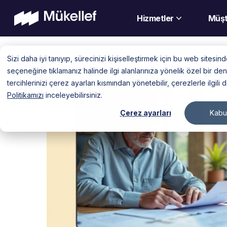
Hizmetler
Müşt
Skip
Sizi daha iyi tanıyıp, sürecinizi kişiselleştirmek için bu web sitesi
to
seçeneğine tıklamanız halinde ilgi alanlarınıza yönelik özel bir 
content
tercihlerinizi çerez ayarları kısmından yönetebilir, çerezlerle ilgili 
Politikamızı
inceleyebilirsiniz.
Çerez ayarları
Kabul