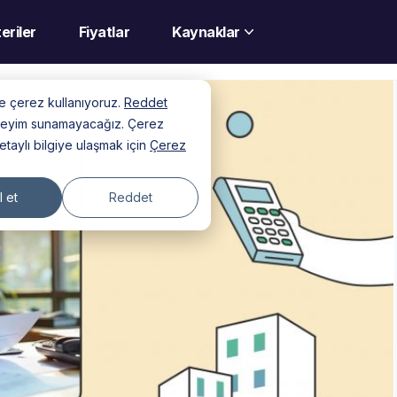
eriler
Fiyatlar
Kaynaklar
nde çerez kullanıyoruz.
Reddet
deneyim sunamayacağız. Çerez
detaylı bilgiye ulaşmak için
Çerez
 et
Reddet