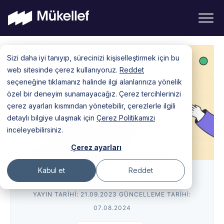
Skip
Sizi daha iyi tanıyıp, sürecinizi kişiselleştirmek için bu
to
web sitesinde çerez kullanıyoruz.
Reddet
content
seçeneğine tıklamanız halinde ilgi alanlarınıza yönelik
özel bir deneyim sunamayacağız. Çerez tercihlerinizi
çerez ayarları kısmından yönetebilir, çerezlerle ilgili
detaylı bilgiye ulaşmak için
Çerez Politikamızı
inceleyebilirsiniz.
Çerez ayarları
Kabul et
Reddet
Patent Nedir? Nasıl Alınır?
YAYIN TARIHI:
21.09.2023
GÜNCELLEME TARIHI:
07.08.2024