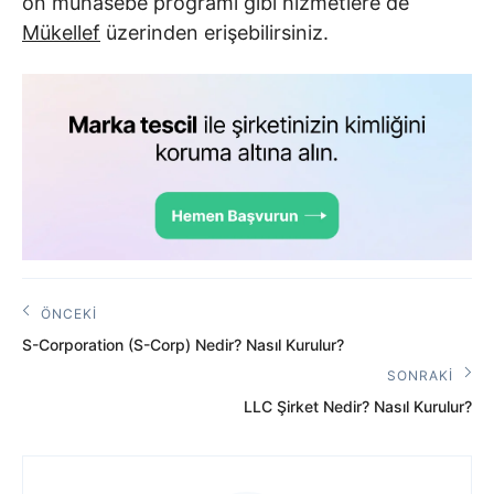
ön muhasebe programı gibi hizmetlere de
Mükellef
üzerinden erişebilirsiniz.
Yazı
ÖNCEKI
Önceki
gezinmesi
S-Corporation (S-Corp) Nedir? Nasıl Kurulur?
Yazı:
SONRAKI
Sonraki
LLC Şirket Nedir? Nasıl Kurulur?
Yazı: