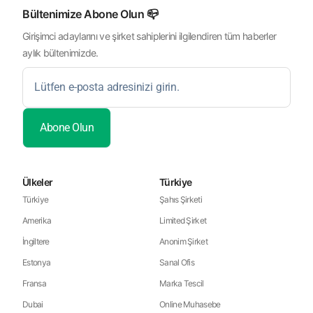
Bültenimize Abone Olun 📪
Girişimci adaylarını ve şirket sahiplerini ilgilendiren tüm haberler
aylık bültenimizde.
Ülkeler
Türkiye
Türkiye
Şahıs Şirketi
Amerika
Limited Şirket
İngiltere
Anonim Şirket
Estonya
Sanal Ofis
Fransa
Marka Tescil
Dubai
Online Muhasebe