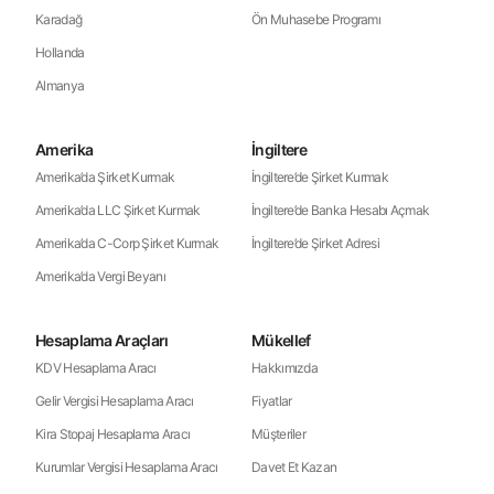
Karadağ
Ön Muhasebe Programı
Hollanda
Almanya
Amerika
İngiltere
Amerika’da Şirket Kurmak
İngiltere’de Şirket Kurmak
Amerika’da LLC Şirket Kurmak
İngiltere’de Banka Hesabı Açmak
Amerika’da C-Corp Şirket Kurmak
İngiltere’de Şirket Adresi
Amerika’da Vergi Beyanı
Hesaplama Araçları
Mükellef
KDV Hesaplama Aracı
Hakkımızda
Gelir Vergisi Hesaplama Aracı
Fiyatlar
Kira Stopaj Hesaplama Aracı
Müşteriler
Kurumlar Vergisi Hesaplama Aracı
Davet Et Kazan