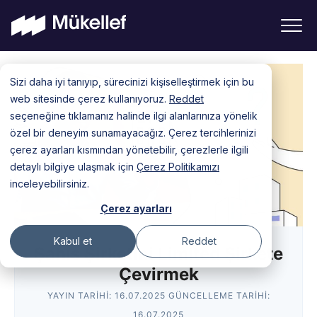
Skip
Sizi daha iyi tanıyıp, sürecinizi kişiselleştirmek için bu
to
web sitesinde çerez kullanıyoruz.
Reddet
content
seçeneğine tıklamanız halinde ilgi alanlarınıza yönelik
özel bir deneyim sunamayacağız. Çerez tercihlerinizi
çerez ayarları kısmından yönetebilir, çerezlerle ilgili
detaylı bilgiye ulaşmak için
Çerez Politikamızı
inceleyebilirsiniz.
Çerez ayarları
Kabul et
Reddet
Şahıs Şirketini Limited Şirkete
Çevirmek
YAYIN TARIHI:
16.07.2025
GÜNCELLEME TARIHI:
16.07.2025