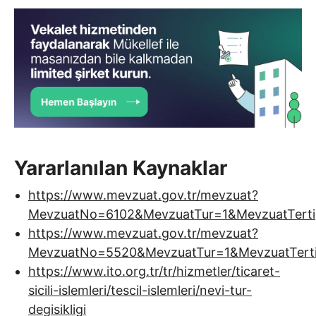
Yararlanılan Kaynaklar
https://www.mevzuat.gov.tr/mevzuat?
MevzuatNo=6102&MevzuatTur=1&MevzuatTert
https://www.mevzuat.gov.tr/mevzuat?
MevzuatNo=5520&MevzuatTur=1&MevzuatTert
https://www.ito.org.tr/tr/hizmetler/ticaret-
sicili-islemleri/tescil-islemleri/nevi-tur-
degisikligi