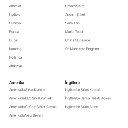
Amerika
Limited Şirket
İngiltere
Anonim Şirket
Estonya
Sanal Ofis
Fransa
Marka Tescil
Dubai
Online Muhasebe
Karadağ
Ön Muhasebe Programı
Hollanda
Almanya
Amerika
İngiltere
Amerika’da Şirket Kurmak
İngiltere’de Şirket Kurmak
Amerika’da LLC Şirket Kurmak
İngiltere’de Banka Hesabı Açmak
Amerika’da C-Corp Şirket Kurmak
İngiltere’de Şirket Adresi
Amerika’da Vergi Beyanı