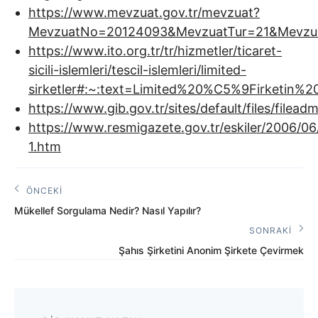
https://www.mevzuat.gov.tr/mevzuat?
MevzuatNo=20124093&MevzuatTur=21&Mevzua
https://www.ito.org.tr/tr/hizmetler/ticaret-
sicili-islemleri/tescil-islemleri/limited-
sirketler#:~:text=Limited%20%C5%9Firketin%
https://www.gib.gov.tr/sites/default/files/file
https://www.resmigazete.gov.tr/eskiler/2006/0
1.htm
Yazı
ÖNCEKI
Önceki
gezinmesi
Mükellef Sorgulama Nedir? Nasıl Yapılır?
Yazı:
SONRAKI
Sonraki
Şahıs Şirketini Anonim Şirkete Çevirmek
Yazı: