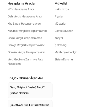
Hesaplama Araçları
Mükellef
KDV Hesaplama Aracı
Hakkımızda
Gelir Vergisi Hesaplama Aracı
Fiyatlar
Kira Stopaj Hesaplama Aracı
Müşteriler
Kurumlar Vergisi Hesaplama Aracı
Davet Et Kazan
Geçici Vergi Hesaplama Aracı
Kariyer
Damga Vergisi Hesaplama Aracı
İş Ortaklığı
Gümrük Vergisi Hesaplama Aracı
Mali Müşavirler İçin
Vergi Gecikme Zammı ve Faizi
Sistem Durumu
Hesaplama
En Çok Okunan İçerikler
Genç Girişimci Desteği Nedir?
Şartları Nelerdir?
Şirket Nasıl Kurulur? Şirket Kurma