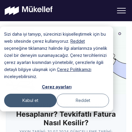
Skip
Sizi daha iyi tanıyıp, sürecinizi kişiselleştirmek için bu
to
web sitesinde çerez kullanıyoruz.
Reddet
content
seçeneğine tıklamanız halinde ilgi alanlarınıza yönelik
özel bir deneyim sunamayacağız. Çerez tercihlerinizi
çerez ayarları kısmından yönetebilir, çerezlerle ilgili
detaylı bilgiye ulaşmak için
Çerez Politikamızı
inceleyebilirsiniz.
Çerez ayarları
Kabul et
Reddet
Tevkifat Nedir? Nasıl
Hesaplanır? Tevkifatlı Fatura
Nasıl Kesilir?
YAYIN TARIHI:
31.07.2024
GÜNCELLEME TARIHI: