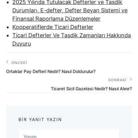
2025 Yılında Tutulacak Defterler ve Tasdik
Durumları, E-defter, Defter Beyan Sistemi ve
Finansal Raporlama Düzenlemeler
Kooperatiflerde Ticari Defterler
Ticari Defterler Ve Tasdik Zamanları Hakkında
Duyuru
Yazı
ÖNCEKI
Önceki
gezinmesi
Ortaklar Pay Defteri Nedir? Nasıl Doldurulur?
Yazı:
SONRAKI
Sonraki
Ticaret Sicil Gazetesi Nedir? Nasıl Alınır?
Yazı:
BIR YANIT YAZIN