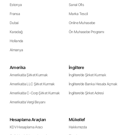
Estonya
Sanal Ofis
Fransa
Marka Tescil
Dubai
Online Muhasebe
Karadağ
Ön Muhasebe Programı
Hollanda
Almanya
Amerika
İngiltere
Amerika’da Şirket Kurmak
İngiltere’de Şirket Kurmak
Amerika’da LLC Şirket Kurmak
İngiltere’de Banka Hesabı Açmak
Amerika’da C-Corp Şirket Kurmak
İngiltere’de Şirket Adresi
Amerika’da Vergi Beyanı
Hesaplama Araçları
Mükellef
KDV Hesaplama Aracı
Hakkımızda