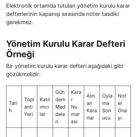
Elektronik ortamda tutulan yönetim kurulu karar
defterlerinin kapanışı sırasında noter tasdiki
gerekmez.
Yönetim Kurulu Karar Defteri
Örneği
Bir yönetim kurulu karar defteri aşağıdaki gibi
gözükmelidir:
Gün
Kara
Alın
Oyla
Not
Topl
Katıl
dem
r
Tari
an
ma
er
antı
ımcı
Mad
Nu
h
Kara
Son
Ona
Yeri
lar
dele
mar
rlar
ucu
yı
ri
ası