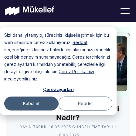
Skip
Sizi daha iyi tanıyıp, sürecinizi kişiselleştirmek için bu
to
web sitesinde çerez kullanıyoruz.
Reddet
content
seçeneğine tıklamanız halinde ilgi alanlarınıza yönelik
özel bir deneyim sunamayacağız. Çerez tercihlerinizi
çerez ayarları kısmından yönetebilir, çerezlerle ilgili
detaylı bilgiye ulaşmak için
Çerez Politikamızı
inceleyebilirsiniz.
Çerez ayarları
Kabul et
Reddet
Yönetim Kurulu Karar Defteri
Nedir?
YAYIN TARIHI:
16.05.2025
GÜNCELLEME TARIHI:
16.05.2025