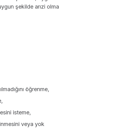
ygun şekilde arızi olma
anılmadığını öğrenme,
e,
esini isteme,
linmesini veya yok