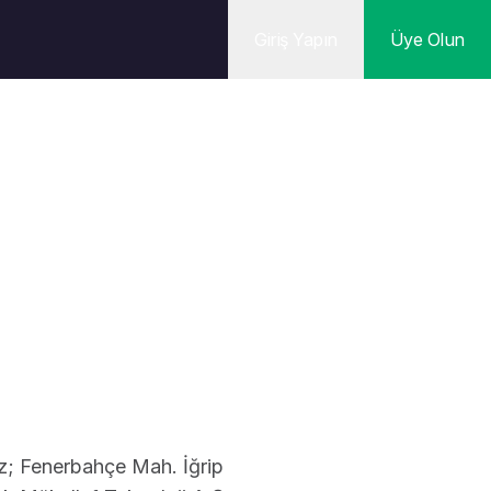
Giriş Yapın
Üye Olun
iniz; Fenerbahçe Mah. İğrip