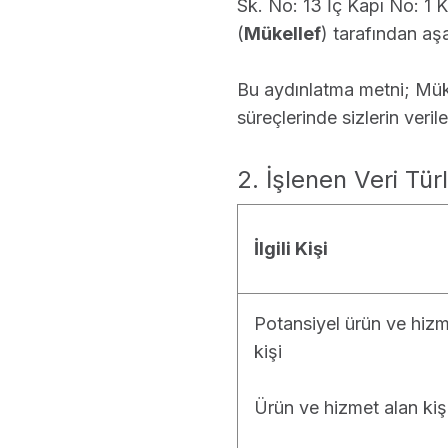
Sk. No: 13 İç Kapı No: 1 
(
Mükellef
) tarafından a
Bu aydınlatma metni; Müke
süreçlerinde sizlerin verile
2. İşlenen Veri Türl
İlgili Kişi
Potansiyel ürün ve hizme
kişi
Ürün ve hizmet alan kiş