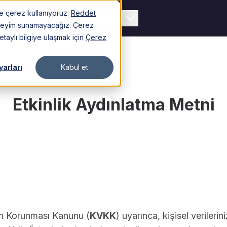
nde çerez kullanıyoruz.
Reddet
eriler
Fiyatlar
Kaynaklar
deneyim sunamayacağız. Çerez
detaylı bilgiye ulaşmak için
Çerez
yarları
Kabul et
Etkinlik Aydınlatma Metni
rin Korunması Kanunu (
KVKK
) uyarınca, kişisel veriler