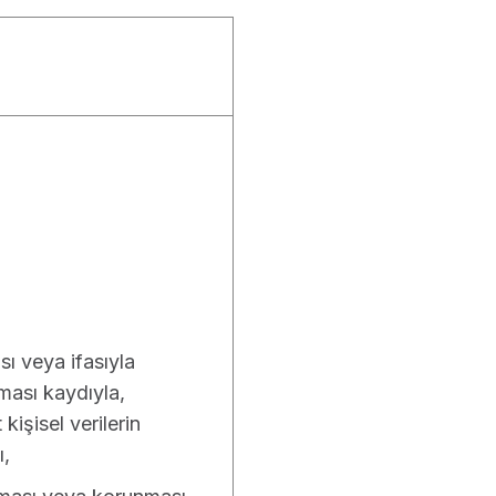
ı veya ifasıyla
ması kaydıyla,
kişisel verilerin
ı,