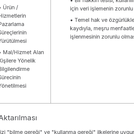
• Bir hakkın tesisi, kulla
• Ürün /
için veri işlemenin zorunlu
Hizmetlerin
• Temel hak ve özgürlükl
Pazarlama
kaydıyla, meşru menfaatler
Süreçlerinin
işlenmesinin zorunlu olma
Yürütülmesi
• Mal/Hizmet Alan
Kişilere Yönelik
Bilgilendirme
Sürecinin
Yönetilmesi
 Aktarılması
inizi "bilme gereği" ve "kullanma gereği" ilkelerine uygun