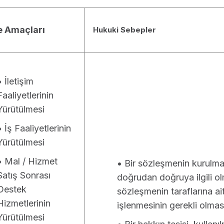
e Amaçları
Hukuki Sebepler
• İletişim
Faaliyetlerinin
Yürütülmesi
• İş Faaliyetlerinin
Yürütülmesi
• Mal / Hizmet
• Bir sözleşmenin kurulmas
Satış Sonrası
doğrudan doğruya ilgili ol
Destek
sözleşmenin taraflarına ait 
Hizmetlerinin
işlenmesinin gerekli olmas
Yürütülmesi