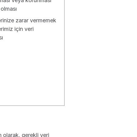
nılması veya korunması
 olması
erinize zarar vermemek
imiz için veri
sı
 olarak, gerekli veri