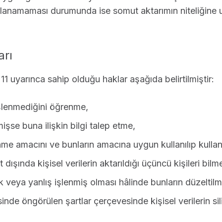
lanamaması durumunda ise somut aktarımın niteliğine u
arı
 11 uyarınca sahip olduğu haklar aşağıda belirtilmiştir:
 işlenmediğini öğrenme,
nmişse buna ilişkin bilgi talep etme,
lenme amacını ve bunların amacına uygun kullanılıp kull
 dışında kişisel verilerin aktarıldığı üçüncü kişileri bilm
sik veya yanlış işlenmiş olması hâlinde bunların düzeltilm
nde öngörülen şartlar çerçevesinde kişisel verilerin si