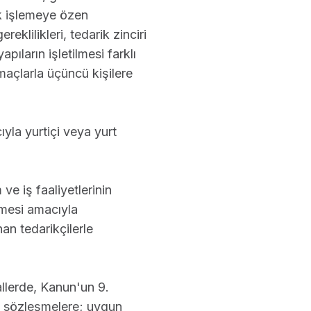
ak işlemeye özen
reklilikleri, tedarik zinciri
pıların işletilmesi farklı
 amaçlarla üçüncü kişilere
ıyla yurtiçi veya yurt
 ve iş faaliyetlerinin
lmesi amacıyla
an tedarikçilerle
hallerde, Kanun'un 9.
t sözleşmelere; uygun