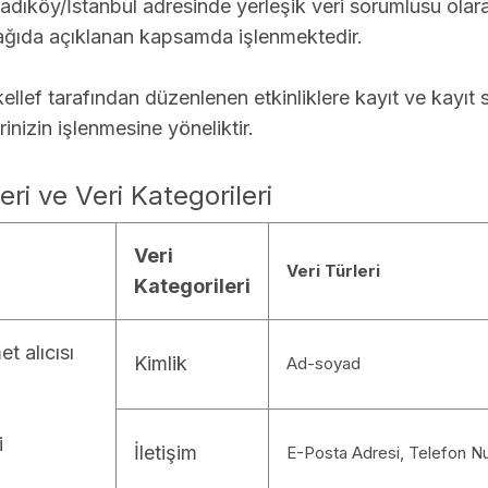
Kadıköy/İstanbul adresinde yerleşik veri sorumlusu olar
şağıda açıklanan kapsamda işlenmektedir.
llef tarafından düzenlenen etkinliklere kayıt ve kayıt s
rinizin işlenmesine yöneliktir.
eri ve Veri Kategorileri
Veri
Veri Türleri
Kategorileri
t alıcısı
Kimlik
Ad-soyad
i
İletişim
E-Posta Adresi, Telefon Num