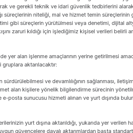
k ve gerekli teknik ve idari güvenlik tedbirlerini alar
 süreçlerinin niteliği, mal ve hizmet temin süreçlerinin ge
mi gibi süreçlerin yürütülmesi veya denetimi, dijital altya
şını zaruri kıldığı için işlediğimiz kişisel verileri belirli
inde yer alan işlenme amaçlarının yerine getirilmesi amac
gruplara aktarılacaktır:
rin sürdürülebilmesi ve devamlılığının sağlanması, iletişim
met alan kişilere yönelik bilgilendirme sürecinin yöneti
 e-posta sunucusu hizmeti alınan ve yurt dışında bulun
erilerinizin yurt dışına aktarıldığı, yukarıda yer verilen 
gun güvencelere dayalı aktarımlardan başta standar