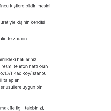
üncü kişilere bildirilmesini
uretiyle kişinin kendisi
âlinde zararın
zerindeki haklarınızı
 resmi telefon hattı olan
o:13/1 Kadıköy/İstanbul
i talepleri
ğer usullere uygun bir
k ile ilgili talebinizi,