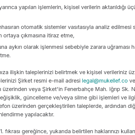
yarınca yapılan işlemlerin, kişisel verilerin aktarıldığı üç
nhasıran otomatik sistemler vasıtasıyla analiz edilmesi s
n ortaya çıkmasına itiraz etme,
nuna aykırı olarak işlenmesi sebebiyle zarara uğraması h
etme.
ınıza ilişkin taleplerinizi belirtmek ve kişisel verileriniz ü
erinizi Şirket resmi e-mail adresi
legal@mukellef.co
ve
üzerinden veya Şirket'in Fenerbahçe Mah. Iğrıp Sk. N
eğişiklik, güncelleme ve/veya silme gibi işlemleri ve ilgil
elefon üzerinden gerçekleştirilen taleplerde, ardından di
nlendirme yapılacaktır.
fıkrası gereğince, yukarıda belirtilen haklarınızı kullanma