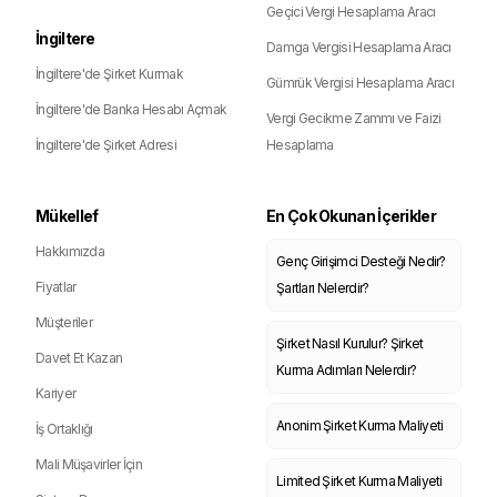
Geçici Vergi Hesaplama Aracı
İngiltere
Damga Vergisi Hesaplama Aracı
İngiltere'de Şirket Kurmak
Gümrük Vergisi Hesaplama Aracı
İngiltere'de Banka Hesabı Açmak
Vergi Gecikme Zammı ve Faizi
İngiltere'de Şirket Adresi
Hesaplama
Mükellef
En Çok Okunan İçerikler
Hakkımızda
Genç Girişimci Desteği Nedir?
Fiyatlar
Şartları Nelerdir?
Müşteriler
Şirket Nasıl Kurulur? Şirket
Davet Et Kazan
Kurma Adımları Nelerdir?
Kariyer
Anonim Şirket Kurma Maliyeti
İş Ortaklığı
Mali Müşavirler İçin
Limited Şirket Kurma Maliyeti