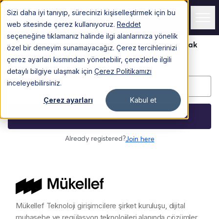
Sizi daha iyi tanıyıp, sürecinizi kişiselleştirmek için bu
Giriş Yapın
web sitesinde çerez kullanıyoruz.
Reddet
seçeneğine tıklamanız halinde ilgi alanlarınıza yönelik
özel bir deneyim sunamayacağız. Çerez tercihlerinizi
Hizmetler
çerez ayarları kısmından yönetebilir, çerezlerle ilgili
detaylı bilgiye ulaşmak için
Çerez Politikamızı
TÜRKİYE
inceleyebilirsiniz.
Çerez ayarları
Kabul et
AMERİKA
İNGİLTERE
DİĞER
Müşteriler
Fiyatlar
Mükellef Teknoloji girişimcilere şirket kuruluşu, dijital
muhasebe ve regülasyon teknolojileri alanında çözümler