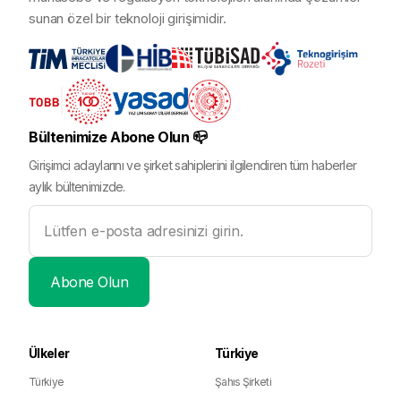
Kaynaklar
sunan özel bir teknoloji girişimidir.
Destek:
0 (850) 255 08 26
Mükellef Mobil ile
Bültenimize Abone Olun 📪
Mükellef
artık şirketiniz cebinizde!
ön muha
Uygulamayı İndirin
Girişimci adaylarını ve şirket sahiplerini ilgilendiren tüm haberler
Robom'
aylık bültenimizde.
Ülkeler
Türkiye
Türkiye
Şahıs Şirketi