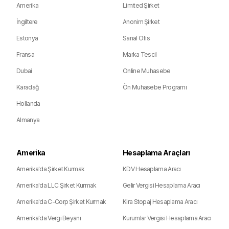
Amerika
Limited Şirket
İngiltere
Anonim Şirket
Estonya
Sanal Ofis
Fransa
Marka Tescil
Dubai
Online Muhasebe
Karadağ
Ön Muhasebe Programı
Hollanda
Almanya
Amerika
Hesaplama Araçları
Amerika'da Şirket Kurmak
KDV Hesaplama Aracı
Amerika'da LLC Şirket Kurmak
Gelir Vergisi Hesaplama Aracı
Amerika'da C-Corp Şirket Kurmak
Kira Stopaj Hesaplama Aracı
Amerika'da Vergi Beyanı
Kurumlar Vergisi Hesaplama Aracı