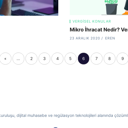
VERGISEL KONULAR
Mikro İhracat Nedir? Ve
23 ARALIK 2020
EREN
«
...
2
3
4
5
6
7
8
9
 kuruluşu, dijital muhasebe ve regülasyon teknolojileri alanında çözümler