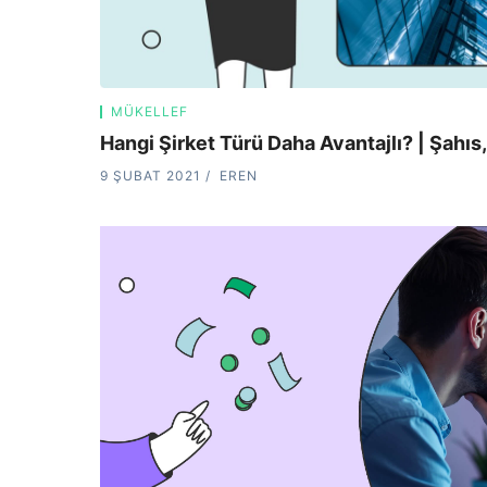
MÜKELLEF
Hangi Şirket Türü Daha Avantajlı? | Şahıs
9 ŞUBAT 2021
EREN