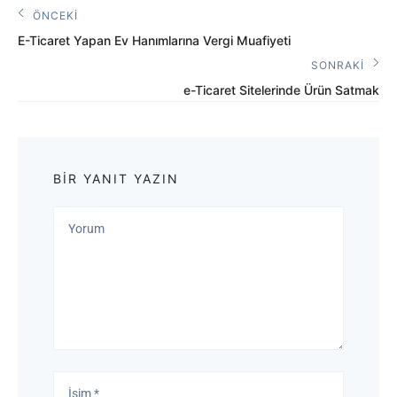
Yazı
ÖNCEKI
Önceki
gezinmesi
E-Ticaret Yapan Ev Hanımlarına Vergi Muafiyeti
Yazı:
SONRAKI
Sonraki
e-Ticaret Sitelerinde Ürün Satmak
Yazı:
BIR YANIT YAZIN