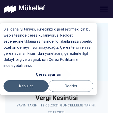
Skip
Sizi daha iyi tanıyıp, sürecinizi kişiselleştirmek için bu
to
web sitesinde çerez kullanıyoruz.
Reddet
content
seçeneğine tıklamanız halinde ilgi alanlarınıza yönelik
özel bir deneyim sunamayacağız. Çerez tercihlerinizi
çerez ayarları kısmından yönetebilir, çerezlerle ilgili
detaylı bilgiye ulaşmak için
Çerez Politikamızı
inceleyebilirsiniz.
Çerez ayarları
Kabul et
Reddet
Youtube Gelirlerinde %24
Vergi Kesintisi
YAYIN TARIHI:
12.03.2021
GÜNCELLEME TARIHI:
22.11.2021