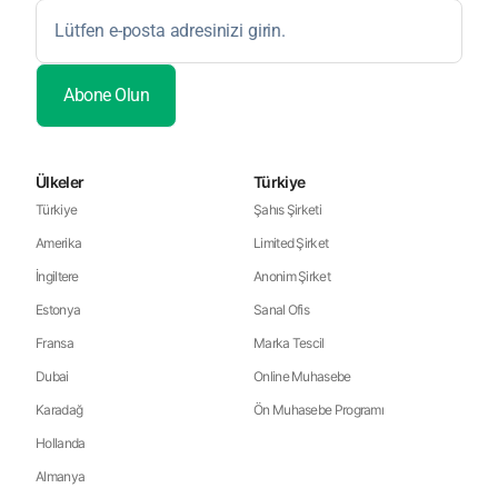
Ülkeler
Türkiye
Türkiye
Şahıs Şirketi
Amerika
Limited Şirket
İngiltere
Anonim Şirket
Estonya
Sanal Ofis
Fransa
Marka Tescil
Dubai
Online Muhasebe
Karadağ
Ön Muhasebe Programı
Hollanda
Almanya