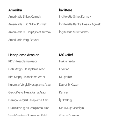
Amerika
İngiltere
Amerika’da Şirket Kurmak
İngiltere’de Şirket Kurmak
Amerika’da LLC Şirket Kurmak
İngiltere’de Banka Hesabı Açmak
Amerika’da C-Corp Şirket Kurmak
İngiltere’de Şirket Adresi
Amerika’da Vergi Beyanı
Hesaplama Araçları
Mükellef
KDV Hesaplama Aracı
Hakkımızda
Gelir Vergisi Hesaplama Aracı
Fiyatlar
Kira Stopaj Hesaplama Aracı
Müşteriler
Kurumlar Vergisi Hesaplama Aracı
Davet Et Kazan
Geçici Vergi Hesaplama Aracı
Kariyer
Damga Vergisi Hesaplama Aracı
İş Ortaklığı
Gümrük Vergisi Hesaplama Aracı
Mali Müşavirler İçin
Vergi Gecikme Zammı ve Faizi
Sistem Durumu