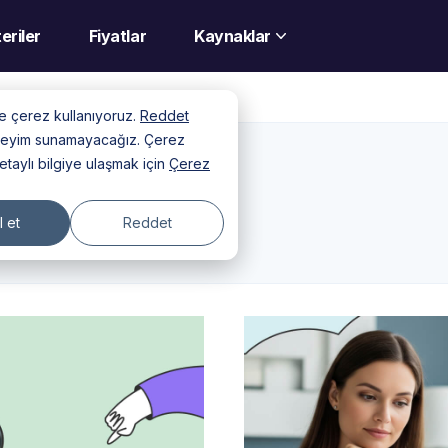
eriler
Fiyatlar
Kaynaklar
nde çerez kullanıyoruz.
Reddet
deneyim sunamayacağız. Çerez
detaylı bilgiye ulaşmak için
Çerez
 et
Reddet