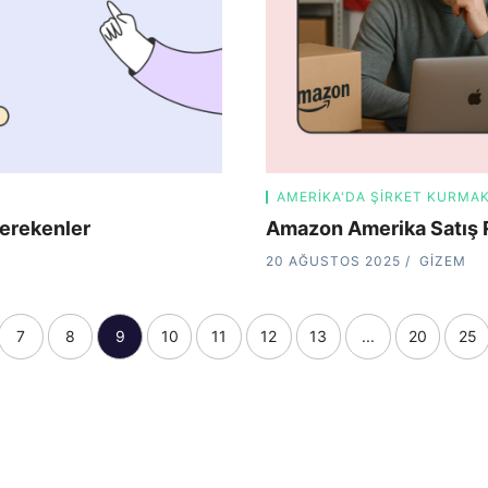
AMERIKA'DA ŞIRKET KURMA
erekenler
Amazon Amerika Satış 
20 AĞUSTOS 2025
GIZEM
7
8
9
10
11
12
13
...
20
25