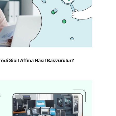
Kredi Sicil Affına Nasıl Başvurulur?