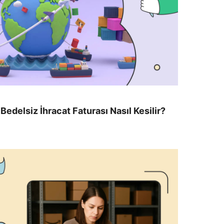
Bedelsiz İhracat Faturası Nasıl Kesilir?