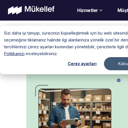
Hizmetler
Müşt
Skip
Sizi daha iyi tanıyıp, sürecinizi kişiselleştirmek için bu web sitesi
to
seçeneğine tıklamanız halinde ilgi alanlarınıza yönelik özel bir 
content
tercihlerinizi çerez ayarları kısmından yönetebilir, çerezlerle ilgili 
Muhasebe ile İlgili Yazılar
Politikamızı
inceleyebilirsiniz.
Çerez ayarları
Kabul