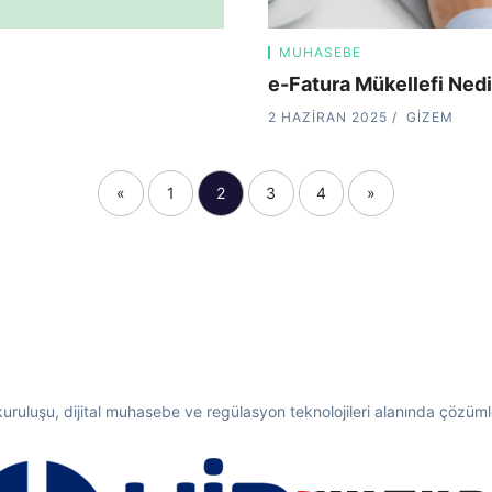
MUHASEBE
e-Fatura Mükellefi Nedi
2 HAZIRAN 2025
GIZEM
«
1
2
3
4
»
 kuruluşu, dijital muhasebe ve regülasyon teknolojileri alanında çözümler