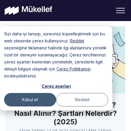
Skip
Sizi daha iyi tanıyıp, sürecinizi kişiselleştirmek için bu
to
web sitesinde çerez kullanıyoruz.
Reddet
content
seçeneğine tıklamanız halinde ilgi alanlarınıza yönelik
özel bir deneyim sunamayacağız. Çerez tercihlerinizi
çerez ayarları kısmından yönetebilir, çerezlerle ilgili
detaylı bilgiye ulaşmak için
Çerez Politikamızı
inceleyebilirsiniz.
Çerez ayarları
Kabul et
Reddet
Genç Girişimci Kredisi Nedir?
Nasıl Alınır? Şartları Nelerdir?
(2025)
YAYIN TARIHI:
13.06.2024
GÜNCELLEME TARIHI: