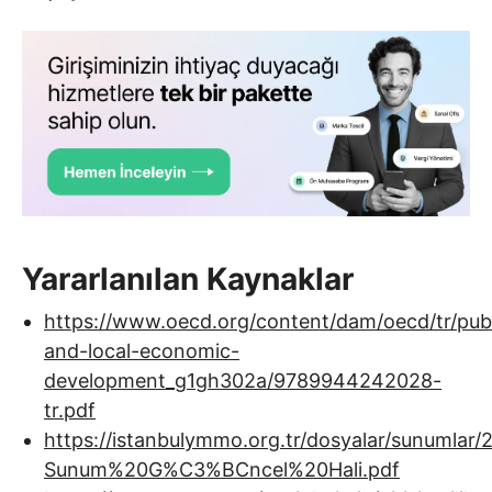
Yararlanılan Kaynaklar
https://www.oecd.org/content/dam/oecd/tr/publ
and-local-economic-
development_g1gh302a/9789944242028-
tr.pdf
https://istanbulymmo.org.tr/dosyalar/sunu
Sunum%20G%C3%BCncel%20Hali.pdf