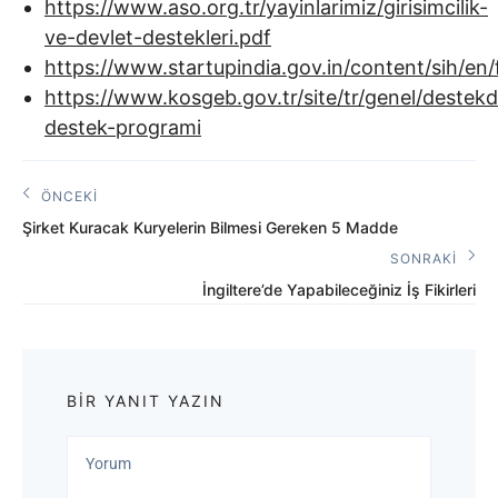
https://www.aso.org.tr/yayinlarimiz/girisimcilik-
ve-devlet-destekleri.pdf
https://www.startupindia.gov.in/content/sih/en
https://www.kosgeb.gov.tr/site/tr/genel/destekd
destek-programi
Yazı
ÖNCEKI
Önceki
gezinmesi
Şirket Kuracak Kuryelerin Bilmesi Gereken 5 Madde
Yazı:
SONRAKI
Sonraki
İngiltere’de Yapabileceğiniz İş Fikirleri
Yazı:
BIR YANIT YAZIN