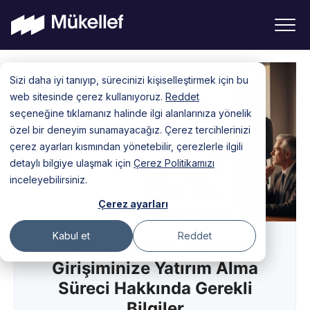
Skip
Sizi daha iyi tanıyıp, sürecinizi kişiselleştirmek için bu
to
web sitesinde çerez kullanıyoruz.
Reddet
content
seçeneğine tıklamanız halinde ilgi alanlarınıza yönelik
özel bir deneyim sunamayacağız. Çerez tercihlerinizi
çerez ayarları kısmından yönetebilir, çerezlerle ilgili
detaylı bilgiye ulaşmak için
Çerez Politikamızı
inceleyebilirsiniz.
Çerez ayarları
Kabul et
Reddet
Yatırımcı Bulma Rehberi:
Girişiminize Yatırım Alma
Süreci Hakkında Gerekli
Bilgiler